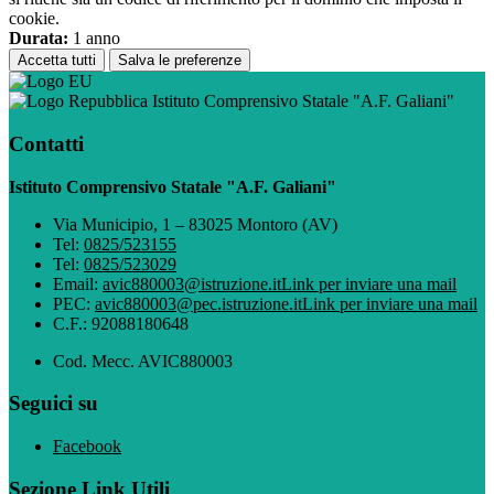
cookie.
Durata:
1 anno
Accetta tutti
Salva le preferenze
Istituto Comprensivo Statale "A.F. Galiani"
Contatti
Istituto Comprensivo Statale "A.F. Galiani"
Via Municipio, 1 – 83025 Montoro (AV)
Tel:
0825/523155
Tel:
0825/523029
Email:
avic880003@istruzione.it
Link per inviare una mail
PEC:
avic880003@pec.istruzione.it
Link per inviare una mail
C.F.: 92088180648
Cod. Mecc. AVIC880003
Seguici su
Facebook
Sezione Link Utili