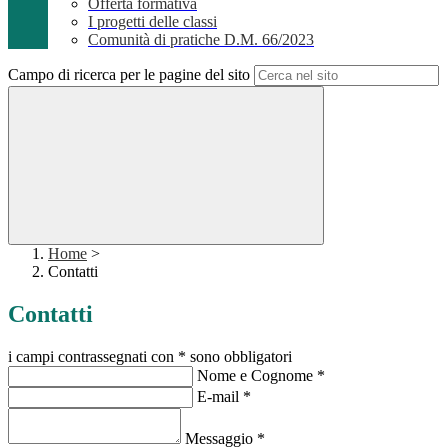
Offerta formativa
I progetti delle classi
Comunità di pratiche D.M. 66/2023
Campo di ricerca per le pagine del sito
Home
>
Contatti
Contatti
i campi contrassegnati con * sono obbligatori
Nome e Cognome
*
E-mail
*
Messaggio
*