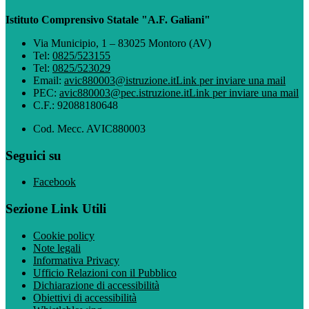
Istituto Comprensivo Statale "A.F. Galiani"
Via Municipio, 1 – 83025 Montoro (AV)
Tel:
0825/523155
Tel:
0825/523029
Email:
avic880003@istruzione.it
Link per inviare una mail
PEC:
avic880003@pec.istruzione.it
Link per inviare una mail
C.F.: 92088180648
Cod. Mecc. AVIC880003
Seguici su
Facebook
Sezione Link Utili
Cookie policy
Note legali
Informativa Privacy
Ufficio Relazioni con il Pubblico
Dichiarazione di accessibilità
Obiettivi di accessibilità