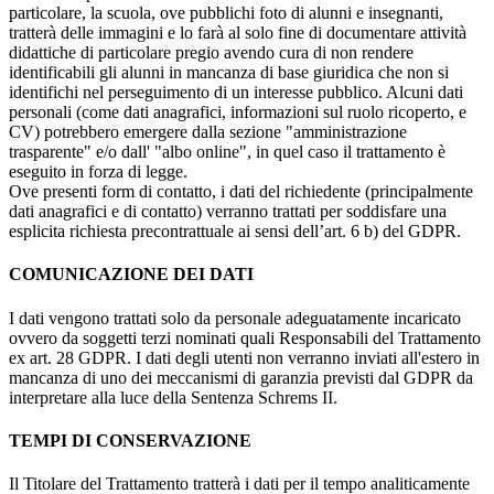
particolare, la scuola, ove pubblichi foto di alunni e insegnanti,
tratterà delle immagini e lo farà al solo fine di documentare attività
didattiche di particolare pregio avendo cura di non rendere
identificabili gli alunni in mancanza di base giuridica che non si
identifichi nel perseguimento di un interesse pubblico. Alcuni dati
personali (come dati anagrafici, informazioni sul ruolo ricoperto, e
CV) potrebbero emergere dalla sezione "amministrazione
trasparente" e/o dall' "albo online", in quel caso il trattamento è
eseguito in forza di legge.
Ove presenti form di contatto, i dati del richiedente (principalmente
dati anagrafici e di contatto) verranno trattati per soddisfare una
esplicita richiesta precontrattuale ai sensi dell’art. 6 b) del GDPR.
COMUNICAZIONE DEI DATI
I dati vengono trattati solo da personale adeguatamente incaricato
ovvero da soggetti terzi nominati quali Responsabili del Trattamento
ex art. 28 GDPR. I dati degli utenti non verranno inviati all'estero in
mancanza di uno dei meccanismi di garanzia previsti dal GDPR da
interpretare alla luce della Sentenza Schrems II.
TEMPI DI CONSERVAZIONE
Il Titolare del Trattamento tratterà i dati per il tempo analiticamente