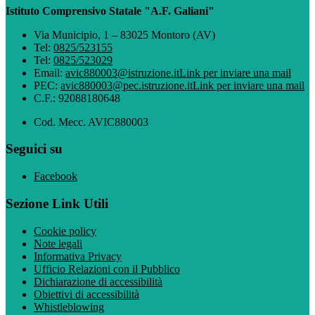
Istituto Comprensivo Statale "A.F. Galiani"
Via Municipio, 1 – 83025 Montoro (AV)
Tel:
0825/523155
Tel:
0825/523029
Email:
avic880003@istruzione.it
Link per inviare una mail
PEC:
avic880003@pec.istruzione.it
Link per inviare una mail
C.F.: 92088180648
Cod. Mecc. AVIC880003
Seguici su
Facebook
Sezione Link Utili
Cookie policy
Note legali
Informativa Privacy
Ufficio Relazioni con il Pubblico
Dichiarazione di accessibilità
Obiettivi di accessibilità
Whistleblowing