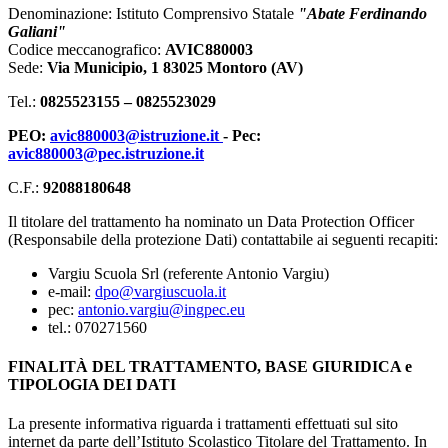
Denominazione: Istituto Comprensivo Statale
"Abate Ferdinando
Galiani"
Codice meccanografico:
AVIC880003
Sede:
Via Municipio, 1 83025 Montoro (AV)
Tel.:
0825523155 – 0825523029
PEO:
avic880003@istruzione.it
- Pec:
avic880003@pec.istruzione.it
C.F.:
92088180648
Il titolare del trattamento ha nominato un Data Protection Officer
(Responsabile della protezione Dati) contattabile ai seguenti recapiti:
Vargiu Scuola Srl (referente Antonio Vargiu)
e-mail:
dpo@vargiuscuola.it
pec:
antonio.vargiu@ingpec.eu
tel.: 070271560
FINALITÀ DEL TRATTAMENTO, BASE GIURIDICA e
TIPOLOGIA DEI DATI
La presente informativa riguarda i trattamenti effettuati sul sito
internet da parte dell’Istituto Scolastico Titolare del Trattamento. In