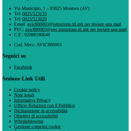
Via Municipio, 1 – 83025 Montoro (AV)
Tel:
0825/523155
Tel:
0825/523029
Email:
avic880003@istruzione.it
Link per inviare una mail
PEC:
avic880003@pec.istruzione.it
Link per inviare una mail
C.F.: 92088180648
Cod. Mecc. AVIC880003
Seguici su
Facebook
Sezione Link Utili
Cookie policy
Note legali
Informativa Privacy
Ufficio Relazioni con il Pubblico
Dichiarazione di accessibilità
Obiettivi di accessibilità
Whistleblowing
Gestione consensi cookie