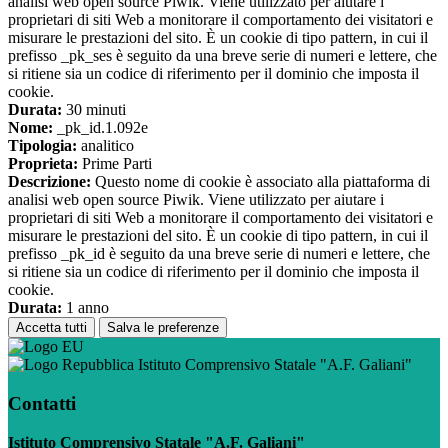
analisi web open source Piwik. Viene utilizzato per aiutare i
proprietari di siti Web a monitorare il comportamento dei visitatori e
misurare le prestazioni del sito. È un cookie di tipo pattern, in cui il
prefisso _pk_ses è seguito da una breve serie di numeri e lettere, che
si ritiene sia un codice di riferimento per il dominio che imposta il
cookie.
Durata:
30 minuti
Nome:
_pk_id.1.092e
Tipologia:
analitico
Proprieta:
Prime Parti
Descrizione:
Questo nome di cookie è associato alla piattaforma di
analisi web open source Piwik. Viene utilizzato per aiutare i
proprietari di siti Web a monitorare il comportamento dei visitatori e
misurare le prestazioni del sito. È un cookie di tipo pattern, in cui il
prefisso _pk_id è seguito da una breve serie di numeri e lettere, che
si ritiene sia un codice di riferimento per il dominio che imposta il
cookie.
Durata:
1 anno
Accetta tutti
Salva le preferenze
Istituto Comprensivo Statale "A.F. Galiani"
Contatti
Istituto Comprensivo Statale "A.F. Galiani"