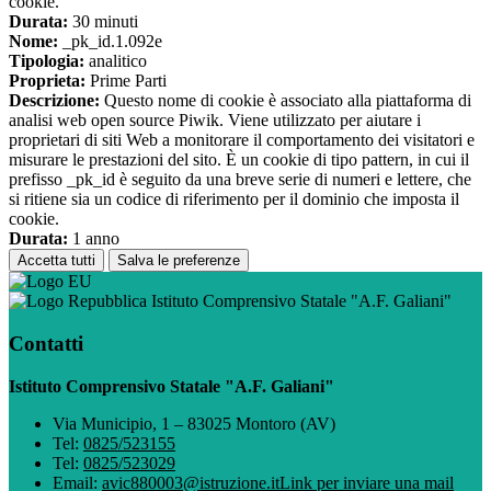
cookie.
Durata:
30 minuti
Nome:
_pk_id.1.092e
Tipologia:
analitico
Proprieta:
Prime Parti
Descrizione:
Questo nome di cookie è associato alla piattaforma di
analisi web open source Piwik. Viene utilizzato per aiutare i
proprietari di siti Web a monitorare il comportamento dei visitatori e
misurare le prestazioni del sito. È un cookie di tipo pattern, in cui il
prefisso _pk_id è seguito da una breve serie di numeri e lettere, che
si ritiene sia un codice di riferimento per il dominio che imposta il
cookie.
Durata:
1 anno
Accetta tutti
Salva le preferenze
Istituto Comprensivo Statale "A.F. Galiani"
Contatti
Istituto Comprensivo Statale "A.F. Galiani"
Via Municipio, 1 – 83025 Montoro (AV)
Tel:
0825/523155
Tel:
0825/523029
Email:
avic880003@istruzione.it
Link per inviare una mail