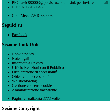
PEC:
avic880003@pec.istruzione.it
Link per inviare una mail
C.F.: 92088180648
Cod. Mecc. AVIC880003
Seguici su
Facebook
Sezione Link Utili
Cookie policy
Note legali
Informativa Privacy
Ufficio Relazioni con il Pubblico
Dichiarazione di accessibilità
Obiettivi di accessibilità
Whistleblowing
Gestione consensi cookie
Amministrazione trasparente
Pagina visualizzata
2772
volte
Sezione Copyright