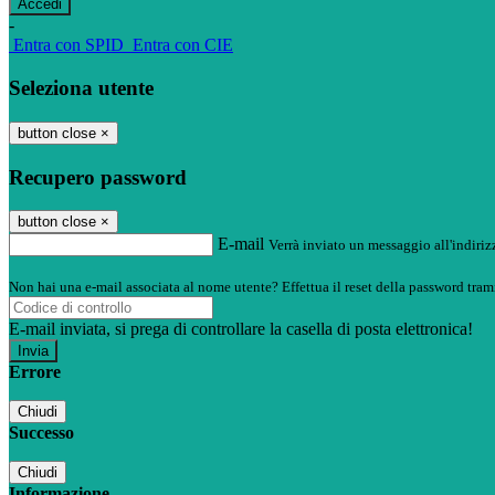
-
Entra con SPID
Entra con CIE
Seleziona utente
button close
×
Recupero password
button close
×
E-mail
Verrà inviato un messaggio all'indirizz
Non hai una e-mail associata al nome utente? Effettua il reset della password tram
E-mail inviata, si prega di controllare la casella di posta elettronica!
Errore
Chiudi
Successo
Chiudi
Informazione