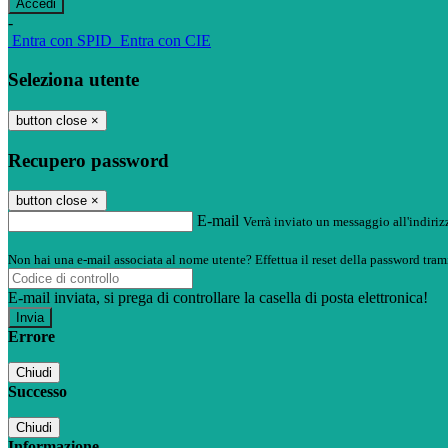
-
Entra con SPID
Entra con CIE
Seleziona utente
button close
×
Recupero password
button close
×
E-mail
Verrà inviato un messaggio all'indirizz
Non hai una e-mail associata al nome utente? Effettua il reset della password tram
E-mail inviata, si prega di controllare la casella di posta elettronica!
Errore
Chiudi
Successo
Chiudi
Informazione