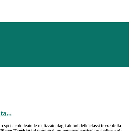
ta...
lo spettacolo teatrale realizzato dagli alunni delle
classi terze della
 Plesso Torchiati
al termine di un percorso curricolare dedicato al