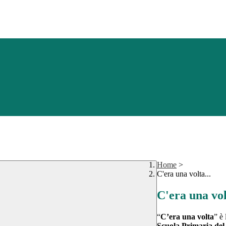
Home
>
C'era una volta...
C'era una vol
“
C’era una volta
” è 
Scuola Primaria del