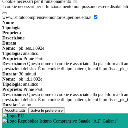
Cookie necessari per il funzionamento
I cookie necessari per il funzionamento non possono essere disabilitati.
www.istitutocomprensivomontorosuperiore.edu.it
Nome
Tipologia
Proprieta
Descrizione
Durata
Nome:
_pk_ses.1.092e
Tipologia:
analitico
Proprieta:
Prime Parti
Descrizione:
Questo nome di cookie è associato alla piattaforma di ana
prestazioni del sito. È un cookie di tipo pattern, in cui il prefisso _pk
Durata:
30 minuti
Nome:
_pk_id.1.092e
Tipologia:
analitico
Proprieta:
Prime Parti
Descrizione:
Questo nome di cookie è associato alla piattaforma di ana
prestazioni del sito. È un cookie di tipo pattern, in cui il prefisso _pk
Durata:
1 anno
Accetta tutti
Salva le preferenze
Istituto Comprensivo Statale "A.F. Galiani"