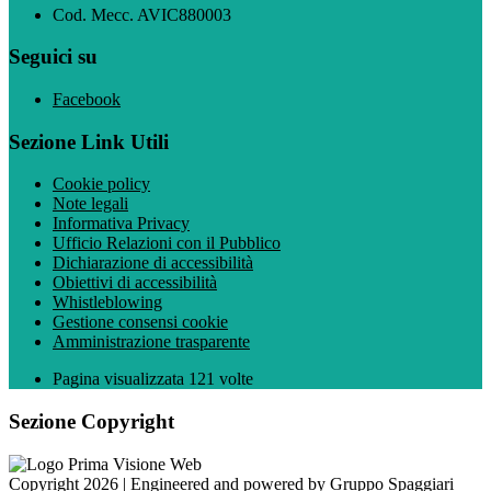
Cod. Mecc. AVIC880003
Seguici su
Facebook
Sezione Link Utili
Cookie policy
Note legali
Informativa Privacy
Ufficio Relazioni con il Pubblico
Dichiarazione di accessibilità
Obiettivi di accessibilità
Whistleblowing
Gestione consensi cookie
Amministrazione trasparente
Pagina visualizzata
121
volte
Sezione Copyright
Copyright 2026 | Engineered and powered by Gruppo Spaggiari