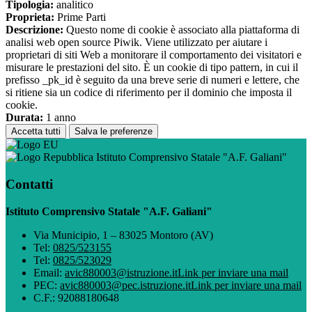
Tipologia:
analitico
Proprieta:
Prime Parti
Descrizione:
Questo nome di cookie è associato alla piattaforma di
analisi web open source Piwik. Viene utilizzato per aiutare i
proprietari di siti Web a monitorare il comportamento dei visitatori e
misurare le prestazioni del sito. È un cookie di tipo pattern, in cui il
prefisso _pk_id è seguito da una breve serie di numeri e lettere, che
si ritiene sia un codice di riferimento per il dominio che imposta il
cookie.
Durata:
1 anno
Accetta tutti
Salva le preferenze
Istituto Comprensivo Statale "A.F. Galiani"
Contatti
Istituto Comprensivo Statale "A.F. Galiani"
Via Municipio, 1 – 83025 Montoro (AV)
Tel:
0825/523155
Tel:
0825/523029
Email:
avic880003@istruzione.it
Link per inviare una mail
PEC:
avic880003@pec.istruzione.it
Link per inviare una mail
C.F.: 92088180648