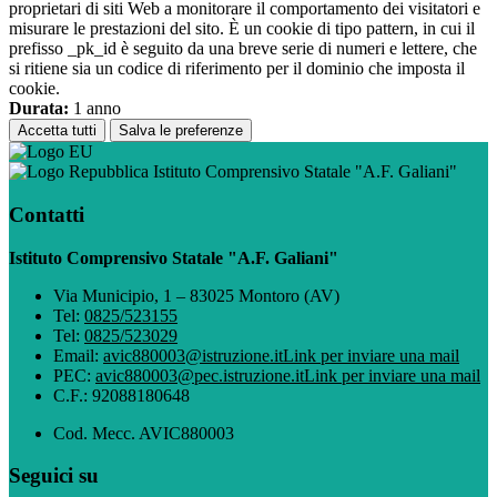
proprietari di siti Web a monitorare il comportamento dei visitatori e
misurare le prestazioni del sito. È un cookie di tipo pattern, in cui il
prefisso _pk_id è seguito da una breve serie di numeri e lettere, che
si ritiene sia un codice di riferimento per il dominio che imposta il
cookie.
Durata:
1 anno
Accetta tutti
Salva le preferenze
Istituto Comprensivo Statale "A.F. Galiani"
Contatti
Istituto Comprensivo Statale "A.F. Galiani"
Via Municipio, 1 – 83025 Montoro (AV)
Tel:
0825/523155
Tel:
0825/523029
Email:
avic880003@istruzione.it
Link per inviare una mail
PEC:
avic880003@pec.istruzione.it
Link per inviare una mail
C.F.: 92088180648
Cod. Mecc. AVIC880003
Seguici su