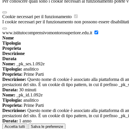
Per conoscere quali sono i cookie necessari al funzionamento potete v
Cookie necessari per il funzionamento
I cookie necessari per il funzionamento non possono essere disabilitati.
www.istitutocomprensivomontorosuperiore.edu.it
Nome
Tipologia
Proprieta
Descrizione
Durata
Nome:
_pk_ses.1.092e
Tipologia:
analitico
Proprieta:
Prime Parti
Descrizione:
Questo nome di cookie è associato alla piattaforma di ana
prestazioni del sito. È un cookie di tipo pattern, in cui il prefisso _pk
Durata:
30 minuti
Nome:
_pk_id.1.092e
Tipologia:
analitico
Proprieta:
Prime Parti
Descrizione:
Questo nome di cookie è associato alla piattaforma di ana
prestazioni del sito. È un cookie di tipo pattern, in cui il prefisso _pk
Durata:
1 anno
Accetta tutti
Salva le preferenze