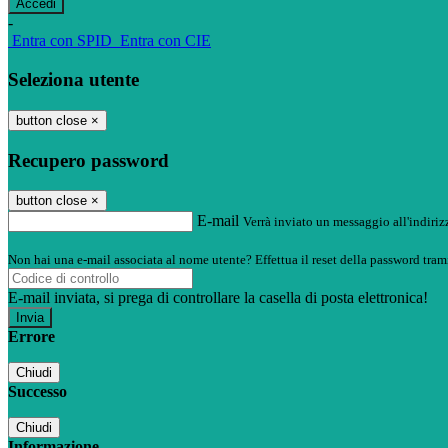
-
Entra con SPID
Entra con CIE
Seleziona utente
button close
×
Recupero password
button close
×
E-mail
Verrà inviato un messaggio all'indirizz
Non hai una e-mail associata al nome utente? Effettua il reset della password tram
E-mail inviata, si prega di controllare la casella di posta elettronica!
Errore
Chiudi
Successo
Chiudi
Informazione