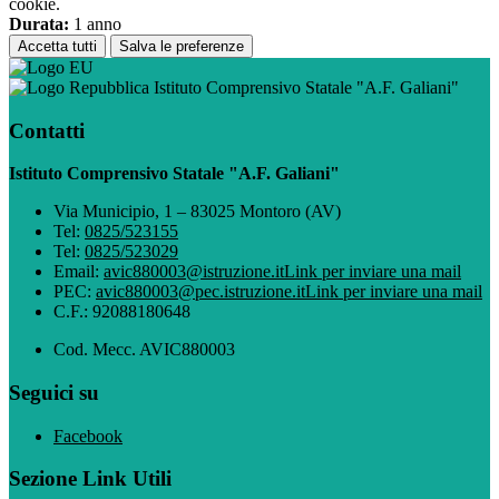
cookie.
Durata:
1 anno
Accetta tutti
Salva le preferenze
Istituto Comprensivo Statale "A.F. Galiani"
Contatti
Istituto Comprensivo Statale "A.F. Galiani"
Via Municipio, 1 – 83025 Montoro (AV)
Tel:
0825/523155
Tel:
0825/523029
Email:
avic880003@istruzione.it
Link per inviare una mail
PEC:
avic880003@pec.istruzione.it
Link per inviare una mail
C.F.: 92088180648
Cod. Mecc. AVIC880003
Seguici su
Facebook
Sezione Link Utili