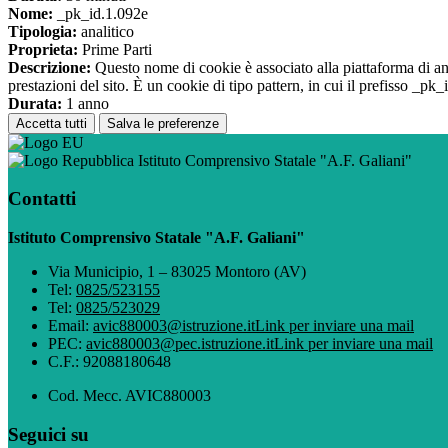
Nome:
_pk_id.1.092e
Tipologia:
analitico
Proprieta:
Prime Parti
Descrizione:
Questo nome di cookie è associato alla piattaforma di ana
prestazioni del sito. È un cookie di tipo pattern, in cui il prefisso _pk
Durata:
1 anno
Accetta tutti
Salva le preferenze
Istituto Comprensivo Statale "A.F. Galiani"
Contatti
Istituto Comprensivo Statale "A.F. Galiani"
Via Municipio, 1 – 83025 Montoro (AV)
Tel:
0825/523155
Tel:
0825/523029
Email:
avic880003@istruzione.it
Link per inviare una mail
PEC:
avic880003@pec.istruzione.it
Link per inviare una mail
C.F.: 92088180648
Cod. Mecc. AVIC880003
Seguici su