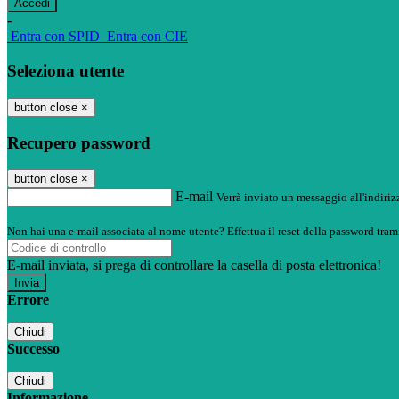
-
Entra con SPID
Entra con CIE
Seleziona utente
button close
×
Recupero password
button close
×
E-mail
Verrà inviato un messaggio all'indirizz
Non hai una e-mail associata al nome utente? Effettua il reset della password tram
E-mail inviata, si prega di controllare la casella di posta elettronica!
Errore
Chiudi
Successo
Chiudi
Informazione