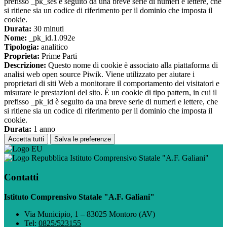
prefisso _pk_ses è seguito da una breve serie di numeri e lettere, che
si ritiene sia un codice di riferimento per il dominio che imposta il
cookie.
Durata:
30 minuti
Nome:
_pk_id.1.092e
Tipologia:
analitico
Proprieta:
Prime Parti
Descrizione:
Questo nome di cookie è associato alla piattaforma di
analisi web open source Piwik. Viene utilizzato per aiutare i
proprietari di siti Web a monitorare il comportamento dei visitatori e
misurare le prestazioni del sito. È un cookie di tipo pattern, in cui il
prefisso _pk_id è seguito da una breve serie di numeri e lettere, che
si ritiene sia un codice di riferimento per il dominio che imposta il
cookie.
Durata:
1 anno
Accetta tutti
Salva le preferenze
Istituto Comprensivo Statale "A.F. Galiani"
Contatti
Istituto Comprensivo Statale "A.F. Galiani"
Via Municipio, 1 – 83025 Montoro (AV)
Tel:
0825/523155