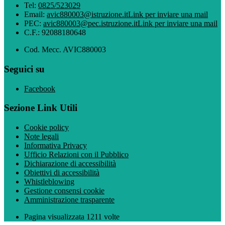
Tel:
0825/523029
Email:
avic880003@istruzione.it
Link per inviare una mail
PEC:
avic880003@pec.istruzione.it
Link per inviare una mail
C.F.: 92088180648
Cod. Mecc. AVIC880003
Seguici su
Facebook
Sezione Link Utili
Cookie policy
Note legali
Informativa Privacy
Ufficio Relazioni con il Pubblico
Dichiarazione di accessibilità
Obiettivi di accessibilità
Whistleblowing
Gestione consensi cookie
Amministrazione trasparente
Pagina visualizzata
1211
volte