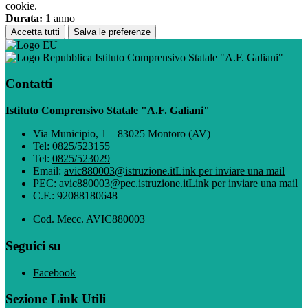
cookie.
Durata:
1 anno
Accetta tutti
Salva le preferenze
Istituto Comprensivo Statale "A.F. Galiani"
Contatti
Istituto Comprensivo Statale "A.F. Galiani"
Via Municipio, 1 – 83025 Montoro (AV)
Tel:
0825/523155
Tel:
0825/523029
Email:
avic880003@istruzione.it
Link per inviare una mail
PEC:
avic880003@pec.istruzione.it
Link per inviare una mail
C.F.: 92088180648
Cod. Mecc. AVIC880003
Seguici su
Facebook
Sezione Link Utili