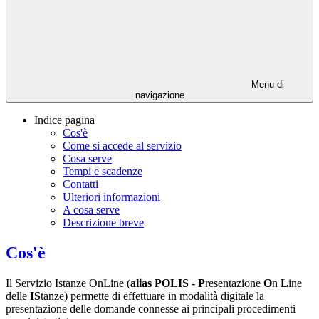
Menu di
navigazione
Indice pagina
Cos'è
Come si accede al servizio
Cosa serve
Tempi e scadenze
Contatti
Ulteriori informazioni
A cosa serve
Descrizione breve
Cos'è
Il Servizio Istanze OnLine (
alias POLIS -
P
resentazione
O
n
L
ine
delle
IS
tanze) permette di effettuare in modalità digitale la
presentazione delle domande connesse ai principali procedimenti