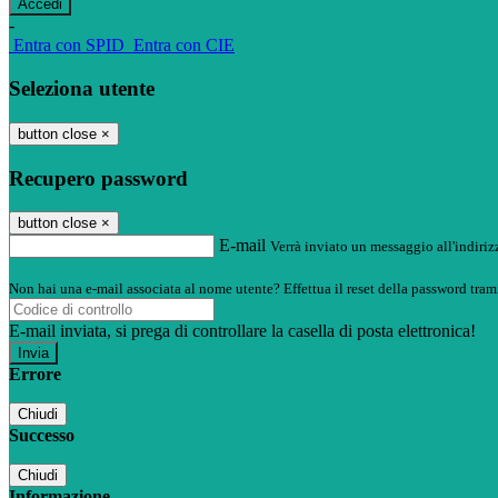
-
Entra con SPID
Entra con CIE
Seleziona utente
button close
×
Recupero password
button close
×
E-mail
Verrà inviato un messaggio all'indirizz
Non hai una e-mail associata al nome utente? Effettua il reset della password tram
E-mail inviata, si prega di controllare la casella di posta elettronica!
Errore
Chiudi
Successo
Chiudi
Informazione