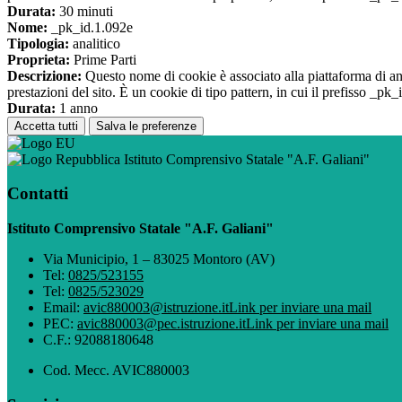
Durata:
30 minuti
Nome:
_pk_id.1.092e
Tipologia:
analitico
Proprieta:
Prime Parti
Descrizione:
Questo nome di cookie è associato alla piattaforma di ana
prestazioni del sito. È un cookie di tipo pattern, in cui il prefisso _pk
Durata:
1 anno
Accetta tutti
Salva le preferenze
Istituto Comprensivo Statale "A.F. Galiani"
Contatti
Istituto Comprensivo Statale "A.F. Galiani"
Via Municipio, 1 – 83025 Montoro (AV)
Tel:
0825/523155
Tel:
0825/523029
Email:
avic880003@istruzione.it
Link per inviare una mail
PEC:
avic880003@pec.istruzione.it
Link per inviare una mail
C.F.: 92088180648
Cod. Mecc. AVIC880003