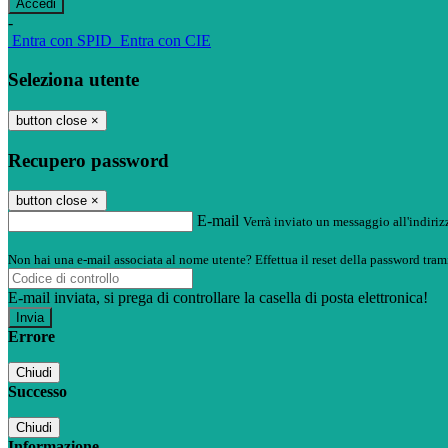
-
Entra con SPID
Entra con CIE
Seleziona utente
button close
×
Recupero password
button close
×
E-mail
Verrà inviato un messaggio all'indirizz
Non hai una e-mail associata al nome utente? Effettua il reset della password tram
E-mail inviata, si prega di controllare la casella di posta elettronica!
Errore
Chiudi
Successo
Chiudi
Informazione