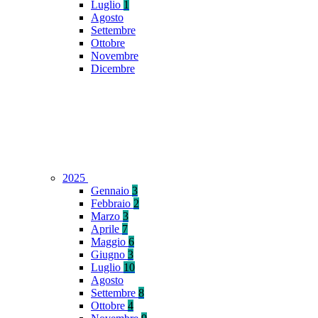
Luglio
1
Agosto
Settembre
Ottobre
Novembre
Dicembre
2025
Gennaio
3
Febbraio
2
Marzo
3
Aprile
7
Maggio
6
Giugno
3
Luglio
10
Agosto
Settembre
8
Ottobre
4