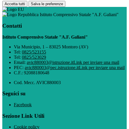
Accetta tutti
Salva le preferenze
Istituto Comprensivo Statale "A.F. Galiani"
Contatti
Istituto Comprensivo Statale "A.F. Galiani"
Via Municipio, 1 – 83025 Montoro (AV)
Tel:
0825/523155
Tel:
0825/523029
Email:
avic880003@istruzione.it
Link per inviare una mail
PEC:
avic880003@pec.istruzione.it
Link per inviare una mail
C.F.: 92088180648
Cod. Mecc. AVIC880003
Seguici su
Facebook
Sezione Link Utili
Cookie policy