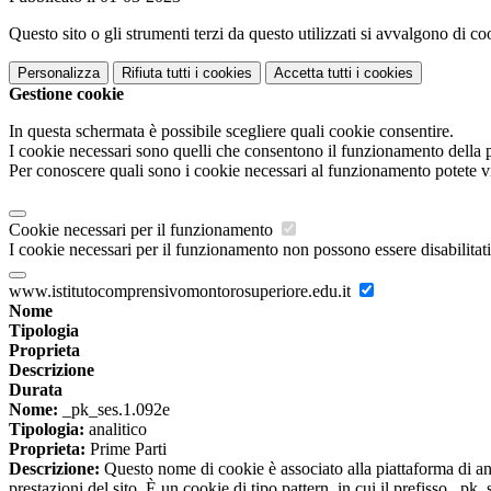
Questo sito o gli strumenti terzi da questo utilizzati si avvalgono di coo
Personalizza
Rifiuta tutti
i cookies
Accetta tutti
i cookies
Gestione cookie
In questa schermata è possibile scegliere quali cookie consentire.
I cookie necessari sono quelli che consentono il funzionamento della pi
Per conoscere quali sono i cookie necessari al funzionamento potete v
Cookie necessari per il funzionamento
I cookie necessari per il funzionamento non possono essere disabilitati.
www.istitutocomprensivomontorosuperiore.edu.it
Nome
Tipologia
Proprieta
Descrizione
Durata
Nome:
_pk_ses.1.092e
Tipologia:
analitico
Proprieta:
Prime Parti
Descrizione:
Questo nome di cookie è associato alla piattaforma di ana
prestazioni del sito. È un cookie di tipo pattern, in cui il prefisso _pk