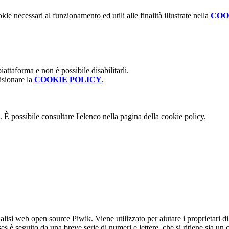
kie necessari al funzionamento ed utili alle finalità illustrate nella
COO
attaforma e non è possibile disabilitarli.
isionare la
COOKIE POLICY
.
 È possibile consultare l'elenco nella pagina della cookie policy.
lisi web open source Piwik. Viene utilizzato per aiutare i proprietari di
_ses è seguito da una breve serie di numeri e lettere, che si ritiene sia un