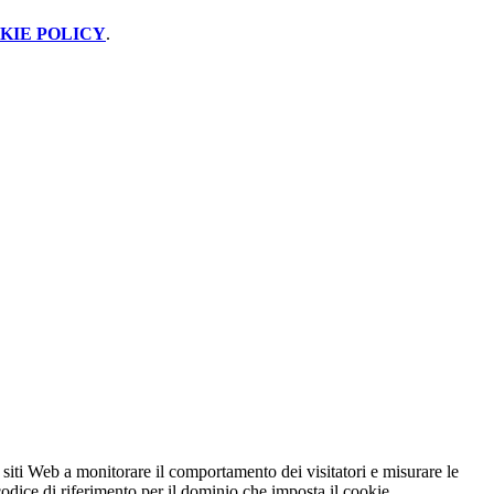
KIE POLICY
.
 siti Web a monitorare il comportamento dei visitatori e misurare le
 codice di riferimento per il dominio che imposta il cookie.