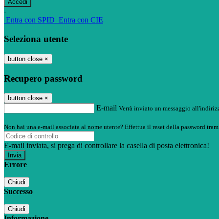
-
Entra con SPID
Entra con CIE
Seleziona utente
button close
×
Recupero password
button close
×
E-mail
Verrà inviato un messaggio all'indirizz
Non hai una e-mail associata al nome utente? Effettua il reset della password tram
E-mail inviata, si prega di controllare la casella di posta elettronica!
Errore
Chiudi
Successo
Chiudi
Informazione