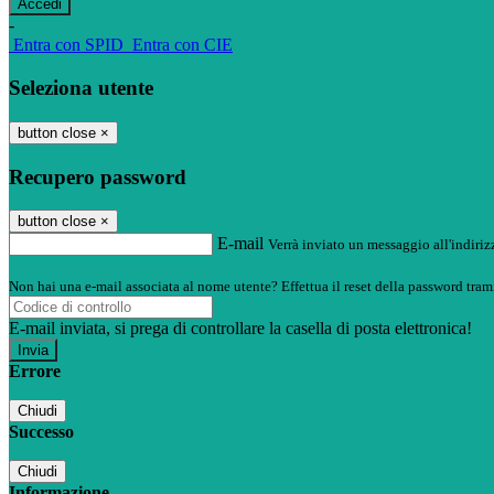
-
Entra con SPID
Entra con CIE
Seleziona utente
button close
×
Recupero password
button close
×
E-mail
Verrà inviato un messaggio all'indirizz
Non hai una e-mail associata al nome utente? Effettua il reset della password tram
E-mail inviata, si prega di controllare la casella di posta elettronica!
Errore
Chiudi
Successo
Chiudi
Informazione