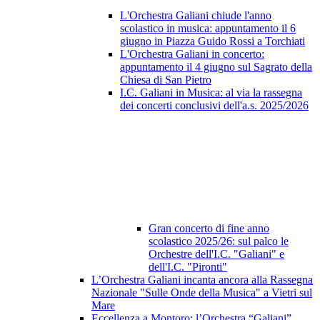
L'Orchestra Galiani chiude l'anno
scolastico in musica: appuntamento il 6
giugno in Piazza Guido Rossi a Torchiati
L'Orchestra Galiani in concerto:
appuntamento il 4 giugno sul Sagrato della
Chiesa di San Pietro
I.C. Galiani in Musica: al via la rassegna
dei concerti conclusivi dell'a.s. 2025/2026
Gran concerto di fine anno
scolastico 2025/26: sul palco le
Orchestre dell'I.C. "Galiani" e
dell'I.C. "Pironti"
L’Orchestra Galiani incanta ancora alla Rassegna
Nazionale "Sulle Onde della Musica" a Vietri sul
Mare
Eccellenza a Montoro: l’Orchestra “Galiani”