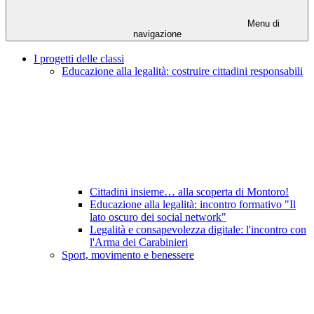
Menu di
navigazione
I progetti delle classi
Educazione alla legalità: costruire cittadini responsabili
Cittadini insieme… alla scoperta di Montoro!
Educazione alla legalità: incontro formativo "Il
lato oscuro dei social network"
Legalità e consapevolezza digitale: l'incontro con
l'Arma dei Carabinieri
Sport, movimento e benessere