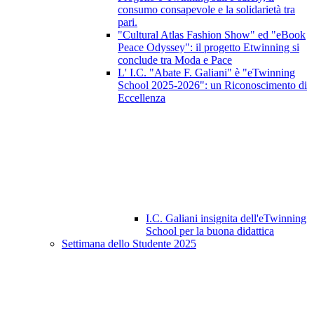
consumo consapevole e la solidarietà tra
pari.
"Cultural Atlas Fashion Show" ed "eBook
Peace Odyssey": il progetto Etwinning si
conclude tra Moda e Pace
L' I.C. "Abate F. Galiani" è "eTwinning
School 2025-2026": un Riconoscimento di
Eccellenza
I.C. Galiani insignita dell'eTwinning
School per la buona didattica
Settimana dello Studente 2025