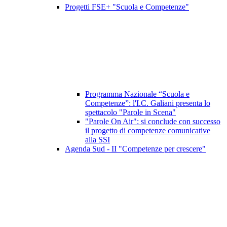
Progetti FSE+ "Scuola e Competenze"
Programma Nazionale “Scuola e
Competenze”: l'I.C. Galiani presenta lo
spettacolo "Parole in Scena"
"Parole On Air": si conclude con successo
il progetto di competenze comunicative
alla SSI
Agenda Sud - II "Competenze per crescere"