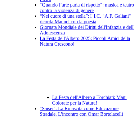
"Quando l’arte parla di rispetto": musica e teatro
contro la violenza di genere
“Nel cuore di una stella”: l' I.C. "A.F. Galiani"
ricorda Manuel con la poesia
Giornata Mondiale dei Diritti dell'Infanzia e dell'
Adolescenza
La Festa dell'Albero 2025: Piccoli Amici della
Natura Crescono!
La Festa dell'Albero a Torchiati: Mani
Colorate per la Natura!
"Saisei": La Rinascita come Educazione
Stradale. L'incontro con Omar Bortolacelli