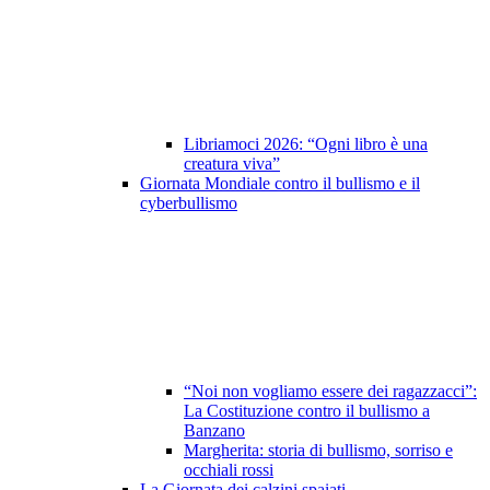
Libriamoci 2026: “Ogni libro è una
creatura viva”
Giornata Mondiale contro il bullismo e il
cyberbullismo
“Noi non vogliamo essere dei ragazzacci”:
La Costituzione contro il bullismo a
Banzano
Margherita: storia di bullismo, sorriso e
occhiali rossi
La Giornata dei calzini spaiati