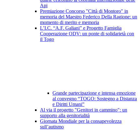
Api
Premiazione Concorso "Città di Montoro" in
memoria del Maestro Federico Della Ragione: un
momento di merito e memoria
L’I.C. “A.F. Galiani” e Progetto Famiglia
Cooperazione ODV: un ponte di solidarietà con
il Togo
Grande partecipazione e intensa emozione
al convegno “TOGO: Sostegno a Distanza
e Diritti Umani”
Al via il progetto "Genitori in cammino": un
supporto alla genitorialità
Giornata Mondiale per la consapevolezza
sull’autismo