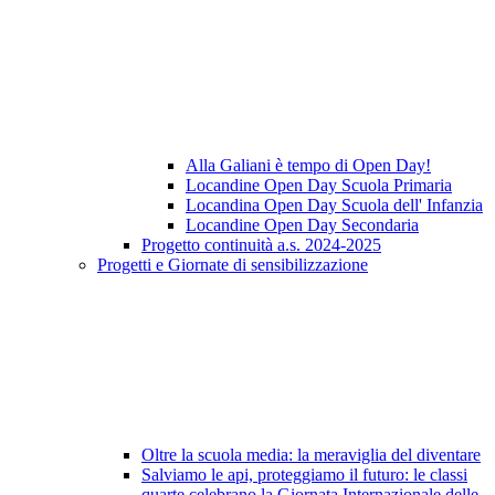
Alla Galiani è tempo di Open Day!
Locandine Open Day Scuola Primaria
Locandina Open Day Scuola dell' Infanzia
Locandine Open Day Secondaria
Progetto continuità a.s. 2024-2025
Progetti e Giornate di sensibilizzazione
Oltre la scuola media: la meraviglia del diventare
Salviamo le api, proteggiamo il futuro: le classi
quarte celebrano la Giornata Internazionale delle