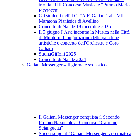
trionfa al III Concorso Musicale "Premio Mario
Picciocchi"
Gli studenti dell' I.C. "A.F. Galiani" alla VII
Maratona Pianistica di Avellino
Concerto di Natale 19 dicembre 2025
Il 5 giugno l' Arte incontra la Musica nella Città
di Montoro: Inaugurazione delle panchine
artistiche e concerto dell'Orchestra e Coro
Galiani
SuonaGiffoni 2025
Concerto di Natale 2024
Galiani Messenger – Il giornale scolastico
Il Galiani Messenger conquista il Secondo
Premio Nazionale al Concorso "Carmine
Scianguetta"
Successo per il "Galiani Messenger": premiato a