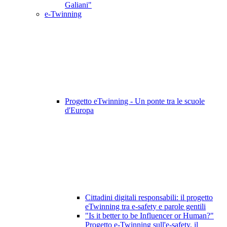
Galiani"
e-Twinning
Progetto eTwinning - Un ponte tra le scuole
d'Europa
Cittadini digitali responsabili: il progetto
eTwinning tra e-safety e parole gentili
"Is it better to be Influencer or Human?"
Progetto e-Twinning sull'e-safety, il