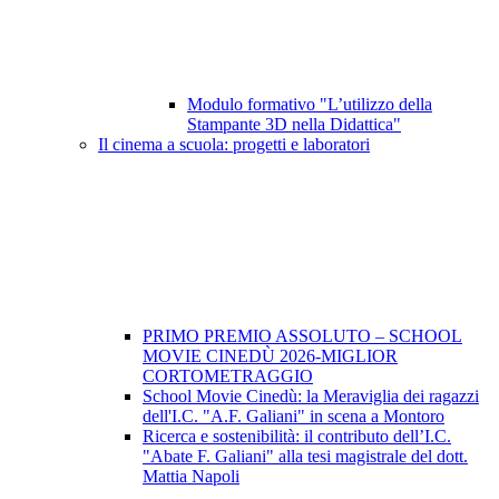
Modulo formativo "L’utilizzo della
Stampante 3D nella Didattica"
Il cinema a scuola: progetti e laboratori
PRIMO PREMIO ASSOLUTO – SCHOOL
MOVIE CINEDÙ 2026-MIGLIOR
CORTOMETRAGGIO
School Movie Cinedù: la Meraviglia dei ragazzi
dell'I.C. "A.F. Galiani" in scena a Montoro
Ricerca e sostenibilità: il contributo dell’I.C.
"Abate F. Galiani" alla tesi magistrale del dott.
Mattia Napoli