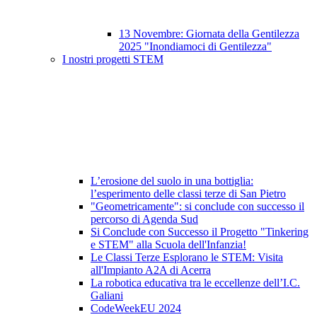
13 Novembre: Giornata della Gentilezza
2025 "Inondiamoci di Gentilezza"
I nostri progetti STEM
L’erosione del suolo in una bottiglia:
l’esperimento delle classi terze di San Pietro
"Geometricamente": si conclude con successo il
percorso di Agenda Sud
Si Conclude con Successo il Progetto "Tinkering
e STEM" alla Scuola dell'Infanzia!
Le Classi Terze Esplorano le STEM: Visita
all'Impianto A2A di Acerra
La robotica educativa tra le eccellenze dell’I.C.
Galiani
CodeWeekEU 2024