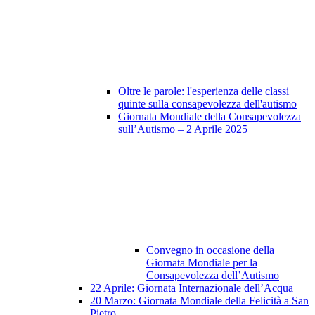
Oltre le parole: l'esperienza delle classi
quinte sulla consapevolezza dell'autismo
Giornata Mondiale della Consapevolezza
sull’Autismo – 2 Aprile 2025
Convegno in occasione della
Giornata Mondiale per la
Consapevolezza dell’Autismo
22 Aprile: Giornata Internazionale dell’Acqua
20 Marzo: Giornata Mondiale della Felicità a San
Pietro