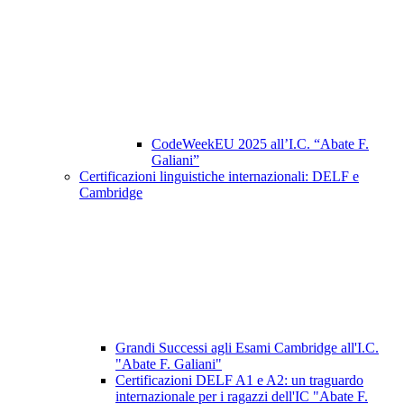
CodeWeekEU 2025 all’I.C. “Abate F.
Galiani”
Certificazioni linguistiche internazionali: DELF e
Cambridge
Grandi Successi agli Esami Cambridge all'I.C.
"Abate F. Galiani"
Certificazioni DELF A1 e A2: un traguardo
internazionale per i ragazzi dell'IC "Abate F.