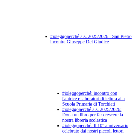
#ioleggoperché a.s. 2025/2026 - San Pietro
incontra Giuseppe Del Giudice
#ioleggoperché: incontro con
l'autrice e laboratori di lettura alla
Scuola Primaria di Torchiati
#ioleggoperché a.s. 2025/2026:
Dona un libro per far crescere la
nostra libreria scolastica
#ioleggoperché: Il 10° anniversario
celebrato dai nostri piccoli lettori