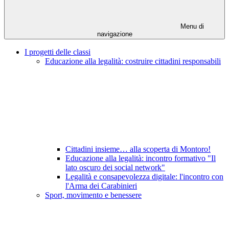
Menu di
navigazione
I progetti delle classi
Educazione alla legalità: costruire cittadini responsabili
Cittadini insieme… alla scoperta di Montoro!
Educazione alla legalità: incontro formativo "Il
lato oscuro dei social network"
Legalità e consapevolezza digitale: l'incontro con
l'Arma dei Carabinieri
Sport, movimento e benessere