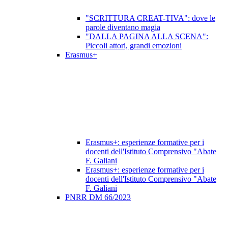
"SCRITTURA CREAT-TIVA": dove le
parole diventano magia
"DALLA PAGINA ALLA SCENA":
Piccoli attori, grandi emozioni
Erasmus+
Erasmus+: esperienze formative per i
docenti dell'Istituto Comprensivo "Abate
F. Galiani
Erasmus+: esperienze formative per i
docenti dell'Istituto Comprensivo "Abate
F. Galiani
PNRR DM 66/2023