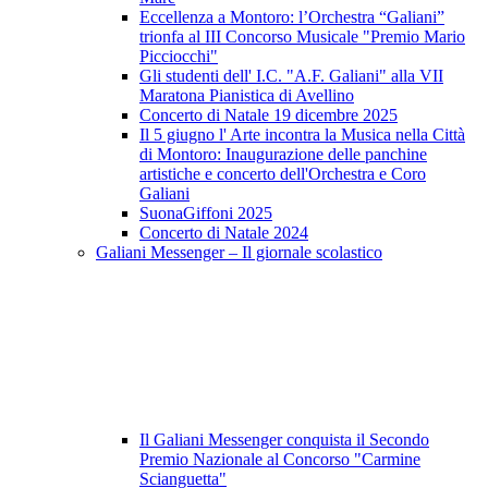
Eccellenza a Montoro: l’Orchestra “Galiani”
trionfa al III Concorso Musicale "Premio Mario
Picciocchi"
Gli studenti dell' I.C. "A.F. Galiani" alla VII
Maratona Pianistica di Avellino
Concerto di Natale 19 dicembre 2025
Il 5 giugno l' Arte incontra la Musica nella Città
di Montoro: Inaugurazione delle panchine
artistiche e concerto dell'Orchestra e Coro
Galiani
SuonaGiffoni 2025
Concerto di Natale 2024
Galiani Messenger – Il giornale scolastico
Il Galiani Messenger conquista il Secondo
Premio Nazionale al Concorso "Carmine
Scianguetta"