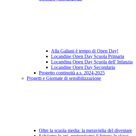
Alla Galiani è tempo di Open Day!
Locandine Open Day Scuola Primaria
Locandina Open Day Scuola dell' Infanzia
Locandine Open Day Secondaria
Progetto continuità a.s. 2024-2025
Progetti e Giornate di sensibilizzazione
Oltre la scuola media: la meraviglia del diventare
Salviamo le api, proteggiamo il futuro: le classi