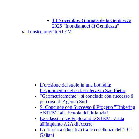
13 Novembre: Giornata della Gentilezza
2025 "Inondiamoci di Gentilezza"
I nostri progetti STEM
L’erosione del suolo in una bottiglia:
l’esperimento delle classi terze di San Pietro
"Geometricamente": si conclude con successo il
percorso di Agenda Sud
Si Conclude con Successo il Progetto "Tinkering
e STEM" alla Scuola dell'Infanzia!
Le Classi Terze Esplorano le STEM: Visita
all'Impianto A2A di Acerra
La robotica educativa tra le eccellenze dell’I.C.
Galiani