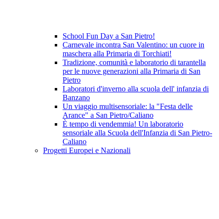
School Fun Day a San Pietro!
Carnevale incontra San Valentino: un cuore in
maschera alla Primaria di Torchiati!
Tradizione, comunità e laboratorio di tarantella
per le nuove generazioni alla Primaria di San
Pietro
Laboratori d'inverno alla scuola dell' infanzia di
Banzano
Un viaggio multisensoriale: la "Festa delle
Arance" a San Pietro/Caliano
È tempo di vendemmia! Un laboratorio
sensoriale alla Scuola dell'Infanzia di San Pietro-
Caliano
Progetti Europei e Nazionali