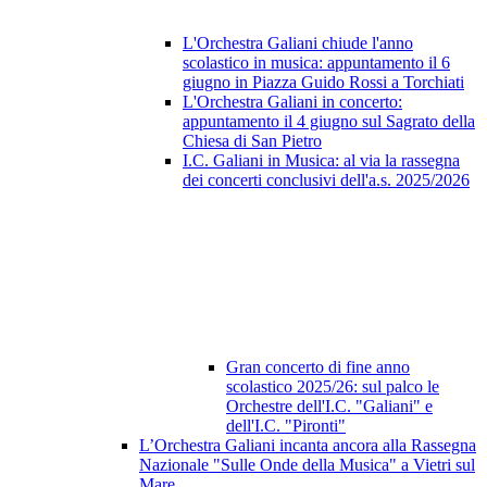
L'Orchestra Galiani chiude l'anno
scolastico in musica: appuntamento il 6
giugno in Piazza Guido Rossi a Torchiati
L'Orchestra Galiani in concerto:
appuntamento il 4 giugno sul Sagrato della
Chiesa di San Pietro
I.C. Galiani in Musica: al via la rassegna
dei concerti conclusivi dell'a.s. 2025/2026
Gran concerto di fine anno
scolastico 2025/26: sul palco le
Orchestre dell'I.C. "Galiani" e
dell'I.C. "Pironti"
L’Orchestra Galiani incanta ancora alla Rassegna
Nazionale "Sulle Onde della Musica" a Vietri sul
Mare