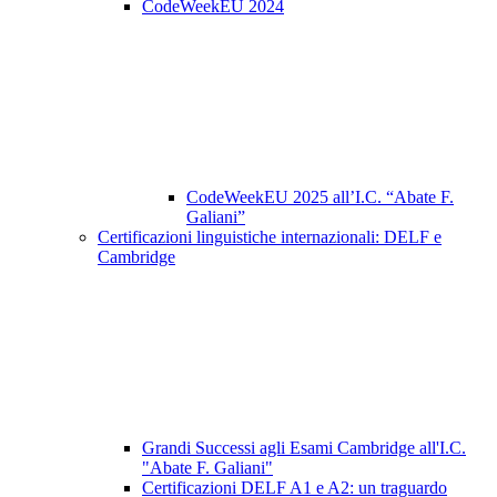
CodeWeekEU 2024
CodeWeekEU 2025 all’I.C. “Abate F.
Galiani”
Certificazioni linguistiche internazionali: DELF e
Cambridge
Grandi Successi agli Esami Cambridge all'I.C.
"Abate F. Galiani"
Certificazioni DELF A1 e A2: un traguardo