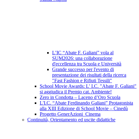
L’IC “Abate F. Galiani” vola al
SUM2026: una collaborazione
d'eccellenza tra Scuola e Università
Grande successo per l'evento di
presentazione dei risultati della ricerca
"Fast Fashion e Rifiuti Tessili"
School Movie Awards: L' I.C. "Abate F. Galiani"
si aggiudica il Premio cat. Ambiente!
Zero in Condotta – Laceno d’Oro Scuola
L'I.C. “Abate Ferdinando Galiani” Protagonista
alla XIII Edizione di School Movie – Cinedù
Progetto GenerAzioni_Cinema
Continuità, Orientamento ed uscite didattiche