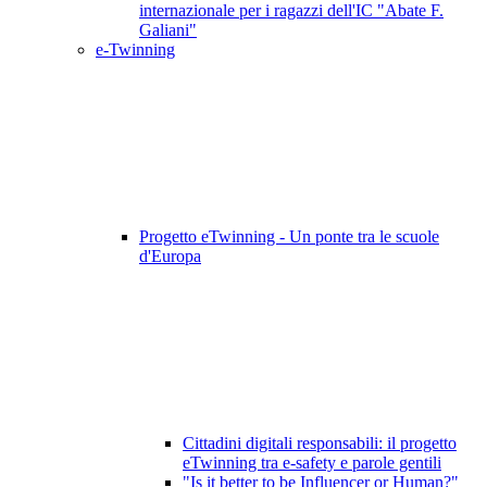
internazionale per i ragazzi dell'IC "Abate F.
Galiani"
e-Twinning
Progetto eTwinning - Un ponte tra le scuole
d'Europa
Cittadini digitali responsabili: il progetto
eTwinning tra e-safety e parole gentili
"Is it better to be Influencer or Human?"