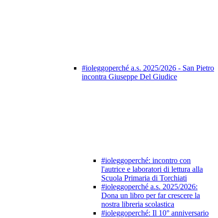
#ioleggoperché a.s. 2025/2026 - San Pietro
incontra Giuseppe Del Giudice
#ioleggoperché: incontro con
l'autrice e laboratori di lettura alla
Scuola Primaria di Torchiati
#ioleggoperché a.s. 2025/2026:
Dona un libro per far crescere la
nostra libreria scolastica
#ioleggoperché: Il 10° anniversario