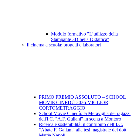
Modulo formativo "L’utilizzo della
Stampante 3D nella Didattica"
Il cinema a scuola: progetti e laboratori
PRIMO PREMIO ASSOLUTO – SCHOOL
MOVIE CINEDÙ 2026-MIGLIOR
CORTOMETRAGGIO
School Movie Cinedù: la Meraviglia dei ragazzi
dell'I.C. "A.F. Galiani" in scena a Montoro
Ricerca e sostenibilità: il contributo dell’I.C.
"Abate F. Galiani" alla tesi magistrale del dott.
Mattia Napoli