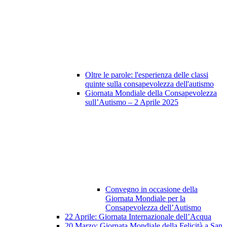
Oltre le parole: l'esperienza delle classi
quinte sulla consapevolezza dell'autismo
Giornata Mondiale della Consapevolezza
sull’Autismo – 2 Aprile 2025
Convegno in occasione della
Giornata Mondiale per la
Consapevolezza dell’Autismo
22 Aprile: Giornata Internazionale dell’Acqua
20 Marzo: Giornata Mondiale della Felicità a San