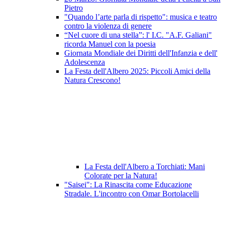
Pietro
"Quando l’arte parla di rispetto": musica e teatro
contro la violenza di genere
“Nel cuore di una stella”: l' I.C. "A.F. Galiani"
ricorda Manuel con la poesia
Giornata Mondiale dei Diritti dell'Infanzia e dell'
Adolescenza
La Festa dell'Albero 2025: Piccoli Amici della
Natura Crescono!
La Festa dell'Albero a Torchiati: Mani
Colorate per la Natura!
"Saisei": La Rinascita come Educazione
Stradale. L'incontro con Omar Bortolacelli