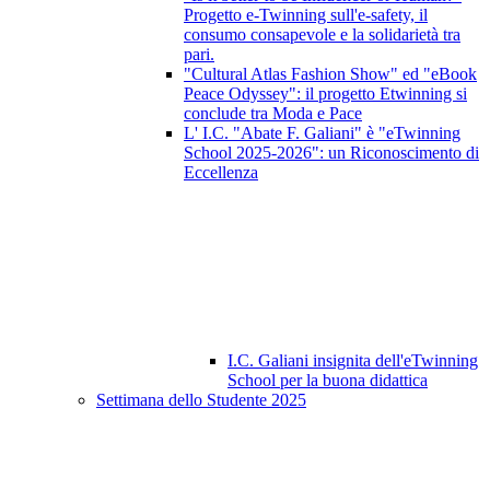
Progetto e-Twinning sull'e-safety, il
consumo consapevole e la solidarietà tra
pari.
"Cultural Atlas Fashion Show" ed "eBook
Peace Odyssey": il progetto Etwinning si
conclude tra Moda e Pace
L' I.C. "Abate F. Galiani" è "eTwinning
School 2025-2026": un Riconoscimento di
Eccellenza
I.C. Galiani insignita dell'eTwinning
School per la buona didattica
Settimana dello Studente 2025