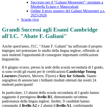
Successo per il "Galiani Messenger": premiato a
Mirabella Eclano e Manocalzati
Online il terzo numero del Galiani Messenger a.s.
2025/2026
Scuola viva
Grandi Successi agli Esami Cambridge
all'I.C. "Abate F. Galiani"
Anche quest'anno, l'I.C. "Abate F. Galiani" ha rafforzato il proprio
impegno nel potenziare lo studio della lingua inglese, offrendo ai
suoi studenti l'opportunità di conseguire importanti certificazioni
linguistiche.
Il 6 giugno scorso, presso la sede della scuola secondaria di I grado,
si sono svolti gli esami per le certificazioni
Cambridge Young
Learners
(Starters, Movers, Flyers) e
Key for Schools
. Siamo
orgogliosi di annunciare i brillanti risultati ottenuti dai nostri 24
studenti partecipanti!
In particolare, 13 alunni della scuola secondaria di I grado hanno
raggiunto il prestigioso
livello B1
, dimostrando un'ottima
padronanza della lingua inglese. Inoltre, 9 candidati hanno
conseguito il
livello A2
e 2 alunni il
livello A1
, confermando