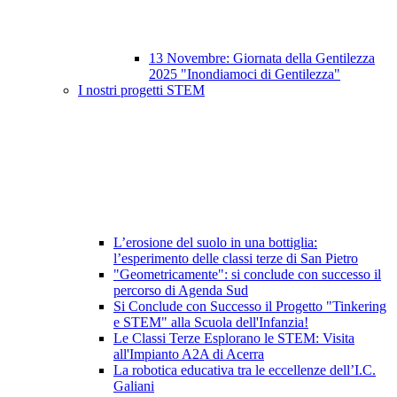
13 Novembre: Giornata della Gentilezza
2025 "Inondiamoci di Gentilezza"
I nostri progetti STEM
L’erosione del suolo in una bottiglia:
l’esperimento delle classi terze di San Pietro
"Geometricamente": si conclude con successo il
percorso di Agenda Sud
Si Conclude con Successo il Progetto "Tinkering
e STEM" alla Scuola dell'Infanzia!
Le Classi Terze Esplorano le STEM: Visita
all'Impianto A2A di Acerra
La robotica educativa tra le eccellenze dell’I.C.
Galiani