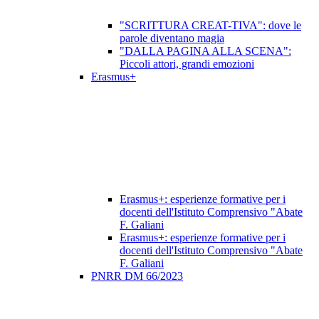
"SCRITTURA CREAT-TIVA": dove le
parole diventano magia
"DALLA PAGINA ALLA SCENA":
Piccoli attori, grandi emozioni
Erasmus+
Erasmus+: esperienze formative per i
docenti dell'Istituto Comprensivo "Abate
F. Galiani
Erasmus+: esperienze formative per i
docenti dell'Istituto Comprensivo "Abate
F. Galiani
PNRR DM 66/2023