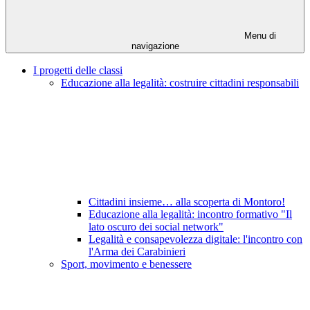
Menu di
navigazione
I progetti delle classi
Educazione alla legalità: costruire cittadini responsabili
Cittadini insieme… alla scoperta di Montoro!
Educazione alla legalità: incontro formativo "Il
lato oscuro dei social network"
Legalità e consapevolezza digitale: l'incontro con
l'Arma dei Carabinieri
Sport, movimento e benessere