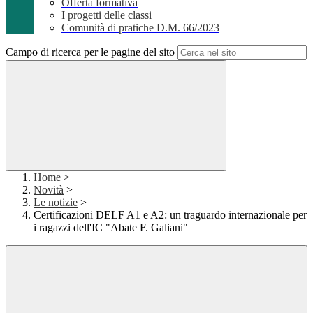
Offerta formativa
I progetti delle classi
Comunità di pratiche D.M. 66/2023
Campo di ricerca per le pagine del sito
Home
>
Novità
>
Le notizie
>
Certificazioni DELF A1 e A2: un traguardo internazionale per
i ragazzi dell'IC "Abate F. Galiani"