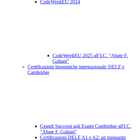
CodeWeekEU 2024
CodeWeekEU 2025 all’I.C. “Abate F.
Galiani”
Certificazioni linguistiche internazionali: DELF e
Cambridge
Grandi Successi agli Esami Cambridge all'I.C.
"Abate F. Galiani"
Certificazioni DELF A1 e A2: un traguardo