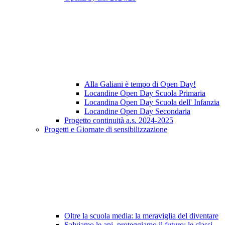
Alla Galiani è tempo di Open Day!
Locandine Open Day Scuola Primaria
Locandina Open Day Scuola dell' Infanzia
Locandine Open Day Secondaria
Progetto continuità a.s. 2024-2025
Progetti e Giornate di sensibilizzazione
Oltre la scuola media: la meraviglia del diventare
Salviamo le api, proteggiamo il futuro: le classi