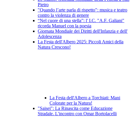
Pietro
"Quando l’arte parla di rispetto": musica e teatro
contro la violenza di genere
“Nel cuore di una stella”: l' I.C. "A.F. Galiani"
ricorda Manuel con la poesia
Giornata Mondiale dei Diritti dell'Infanzia e dell'
Adolescenza
La Festa dell'Albero 2025: Piccoli Amici della
Natura Crescono!
La Festa dell'Albero a Torchiati: Mani
Colorate per la Natura!
"Saisei": La Rinascita come Educazione
Stradale. L'incontro con Omar Bortolacelli