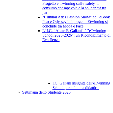
Progetto e-Twinning sull'e-safety, il
consumo consapevole e la solidarietà tra
pari.
"Cultural Atlas Fashion Show" ed "eBook
Peace Odyssey": il progetto Etwinning si
conclude tra Moda e Pace
L' I.C. "Abate F. Galiani" è "eTwinning
School 2025-2026": un Riconoscimento di
Eccellenza
I.C. Galiani insignita dell'eTwinning
School per la buona didattica
Settimana dello Studente 2025