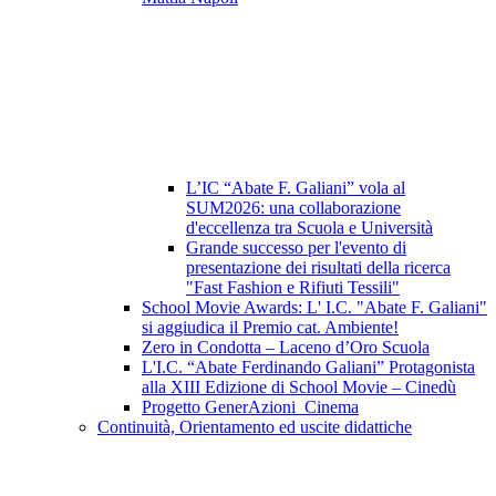
L’IC “Abate F. Galiani” vola al
SUM2026: una collaborazione
d'eccellenza tra Scuola e Università
Grande successo per l'evento di
presentazione dei risultati della ricerca
"Fast Fashion e Rifiuti Tessili"
School Movie Awards: L' I.C. "Abate F. Galiani"
si aggiudica il Premio cat. Ambiente!
Zero in Condotta – Laceno d’Oro Scuola
L'I.C. “Abate Ferdinando Galiani” Protagonista
alla XIII Edizione di School Movie – Cinedù
Progetto GenerAzioni_Cinema
Continuità, Orientamento ed uscite didattiche