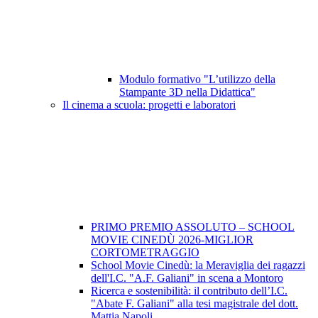
Modulo formativo "L’utilizzo della
Stampante 3D nella Didattica"
Il cinema a scuola: progetti e laboratori
PRIMO PREMIO ASSOLUTO – SCHOOL
MOVIE CINEDÙ 2026-MIGLIOR
CORTOMETRAGGIO
School Movie Cinedù: la Meraviglia dei ragazzi
dell'I.C. "A.F. Galiani" in scena a Montoro
Ricerca e sostenibilità: il contributo dell’I.C.
"Abate F. Galiani" alla tesi magistrale del dott.
Mattia Napoli