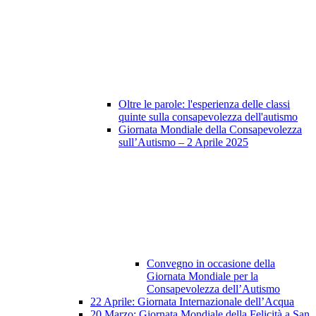
Oltre le parole: l'esperienza delle classi
quinte sulla consapevolezza dell'autismo
Giornata Mondiale della Consapevolezza
sull’Autismo – 2 Aprile 2025
Convegno in occasione della
Giornata Mondiale per la
Consapevolezza dell’Autismo
22 Aprile: Giornata Internazionale dell’Acqua
20 Marzo: Giornata Mondiale della Felicità a San