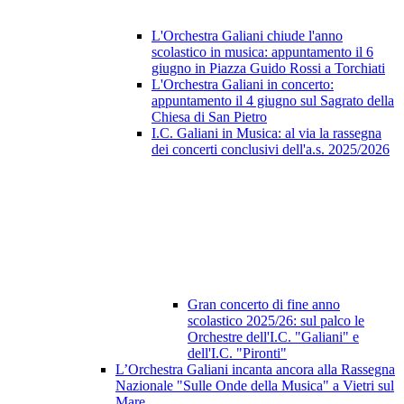
L'Orchestra Galiani chiude l'anno
scolastico in musica: appuntamento il 6
giugno in Piazza Guido Rossi a Torchiati
L'Orchestra Galiani in concerto:
appuntamento il 4 giugno sul Sagrato della
Chiesa di San Pietro
I.C. Galiani in Musica: al via la rassegna
dei concerti conclusivi dell'a.s. 2025/2026
Gran concerto di fine anno
scolastico 2025/26: sul palco le
Orchestre dell'I.C. "Galiani" e
dell'I.C. "Pironti"
L’Orchestra Galiani incanta ancora alla Rassegna
Nazionale "Sulle Onde della Musica" a Vietri sul
Mare