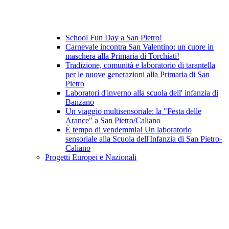
School Fun Day a San Pietro!
Carnevale incontra San Valentino: un cuore in
maschera alla Primaria di Torchiati!
Tradizione, comunità e laboratorio di tarantella
per le nuove generazioni alla Primaria di San
Pietro
Laboratori d'inverno alla scuola dell' infanzia di
Banzano
Un viaggio multisensoriale: la "Festa delle
Arance" a San Pietro/Caliano
È tempo di vendemmia! Un laboratorio
sensoriale alla Scuola dell'Infanzia di San Pietro-
Caliano
Progetti Europei e Nazionali