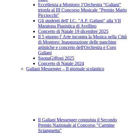
Eccellenza a Montoro: l’Orchestra “Galiani”
trionfa al III Concorso Musicale "Premio Mario
Picciocchi"
Gli studenti dell' I.C. "A.F. Galiani" alla VII
Maratona Pianistica di Avellino
Concerto di Natale 19 dicembre 2025
Il 5 giugno l' Arte incontra la Musica nella Città
di Montoro: Inaugurazione delle panchine
artistiche e concerto dell'Orchestra e Coro
Galiani
SuonaGiffoni 2025
Concerto di Natale 2024
Galiani Messenger – Il giornale scolastico
Il Galiani Messenger conquista il Secondo
Premio Nazionale al Concorso "Carmine
Scianguetta"