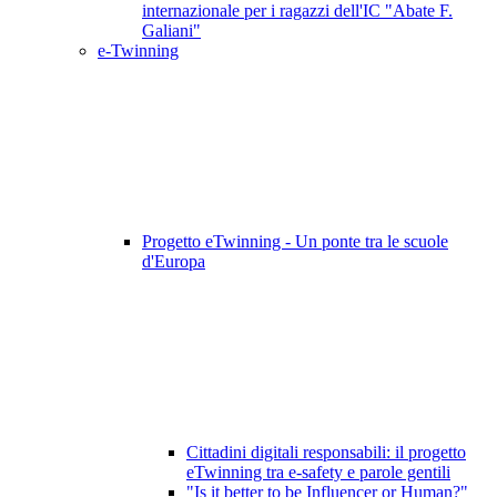
internazionale per i ragazzi dell'IC "Abate F.
Galiani"
e-Twinning
Progetto eTwinning - Un ponte tra le scuole
d'Europa
Cittadini digitali responsabili: il progetto
eTwinning tra e-safety e parole gentili
"Is it better to be Influencer or Human?"