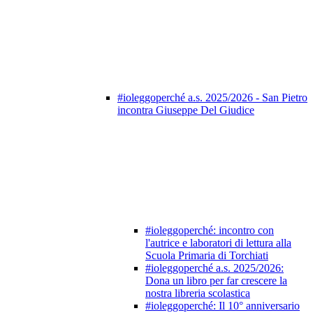
#ioleggoperché a.s. 2025/2026 - San Pietro
incontra Giuseppe Del Giudice
#ioleggoperché: incontro con
l'autrice e laboratori di lettura alla
Scuola Primaria di Torchiati
#ioleggoperché a.s. 2025/2026:
Dona un libro per far crescere la
nostra libreria scolastica
#ioleggoperché: Il 10° anniversario