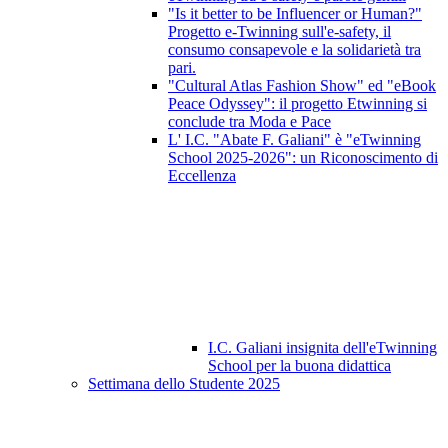
"Is it better to be Influencer or Human?"
Progetto e-Twinning sull'e-safety, il
consumo consapevole e la solidarietà tra
pari.
"Cultural Atlas Fashion Show" ed "eBook
Peace Odyssey": il progetto Etwinning si
conclude tra Moda e Pace
L' I.C. "Abate F. Galiani" è "eTwinning
School 2025-2026": un Riconoscimento di
Eccellenza
I.C. Galiani insignita dell'eTwinning
School per la buona didattica
Settimana dello Studente 2025