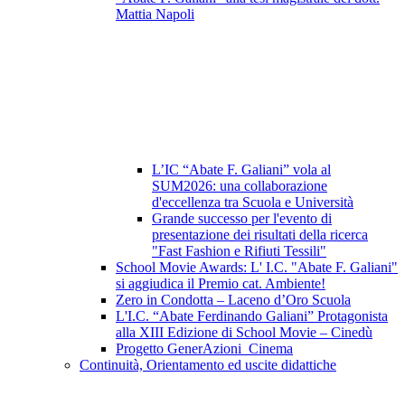
Mattia Napoli
L’IC “Abate F. Galiani” vola al
SUM2026: una collaborazione
d'eccellenza tra Scuola e Università
Grande successo per l'evento di
presentazione dei risultati della ricerca
"Fast Fashion e Rifiuti Tessili"
School Movie Awards: L' I.C. "Abate F. Galiani"
si aggiudica il Premio cat. Ambiente!
Zero in Condotta – Laceno d’Oro Scuola
L'I.C. “Abate Ferdinando Galiani” Protagonista
alla XIII Edizione di School Movie – Cinedù
Progetto GenerAzioni_Cinema
Continuità, Orientamento ed uscite didattiche