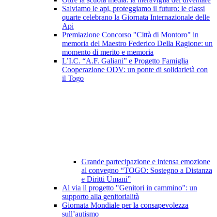
Salviamo le api, proteggiamo il futuro: le classi
quarte celebrano la Giornata Internazionale delle
Api
Premiazione Concorso "Città di Montoro" in
memoria del Maestro Federico Della Ragione: un
momento di merito e memoria
L’I.C. “A.F. Galiani” e Progetto Famiglia
Cooperazione ODV: un ponte di solidarietà con
il Togo
Grande partecipazione e intensa emozione
al convegno “TOGO: Sostegno a Distanza
e Diritti Umani”
Al via il progetto "Genitori in cammino": un
supporto alla genitorialità
Giornata Mondiale per la consapevolezza
sull’autismo