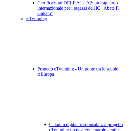
Certificazioni DELF A1 e A2: un traguardo
internazionale per i ragazzi dell'IC "Abate F.
Galiani"
e-Twinning
Progetto eTwinning - Un ponte tra le scuole
d'Europa
Cittadini digitali responsabili: il progetto
eTwinning tra e-safety e parole gentili