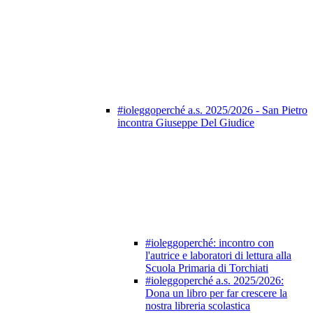
#ioleggoperché a.s. 2025/2026 - San Pietro
incontra Giuseppe Del Giudice
#ioleggoperché: incontro con
l'autrice e laboratori di lettura alla
Scuola Primaria di Torchiati
#ioleggoperché a.s. 2025/2026:
Dona un libro per far crescere la
nostra libreria scolastica