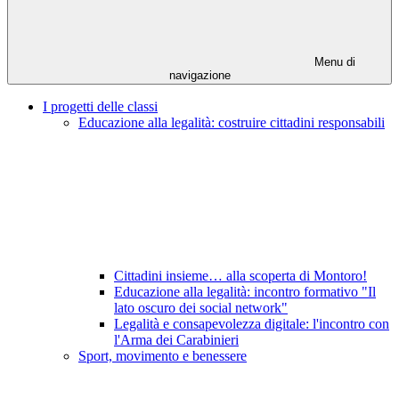
Menu di
navigazione
I progetti delle classi
Educazione alla legalità: costruire cittadini responsabili
Cittadini insieme… alla scoperta di Montoro!
Educazione alla legalità: incontro formativo "Il
lato oscuro dei social network"
Legalità e consapevolezza digitale: l'incontro con
l'Arma dei Carabinieri
Sport, movimento e benessere