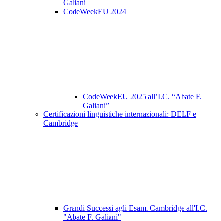
Galiani
CodeWeekEU 2024
CodeWeekEU 2025 all’I.C. “Abate F.
Galiani”
Certificazioni linguistiche internazionali: DELF e
Cambridge
Grandi Successi agli Esami Cambridge all'I.C.
"Abate F. Galiani"