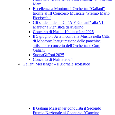
Mare
Eccellenza a Montoro: l’Orchestra “Galiani”
trionfa al III Concorso Musicale "Premio Mario
Picciocchi"
Gli studenti dell' I.C. "A.F. Galiani" alla VII
Maratona Pianistica di Avellino
Concerto di Natale 19 dicembre 2025
Il 5 giugno l' Arte incontra la Musica nella Città
di Montoro: Inaugurazione delle panchine
artistiche e concerto dell'Orchestra e Coro
Galiani
SuonaGiffoni 2025
Concerto di Natale 2024
Galiani Messenger – Il giornale scolastico
Il Galiani Messenger conquista il Secondo
Premio Nazionale al Concorso "Carmine