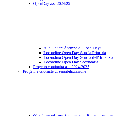
OpenDay a.s. 2024/25
Alla Galiani è tempo di Open Day!
Locandine Open Day Scuola Primaria
Locandina Open Day Scuola dell' Infanzia
Locandine Open Day Secondaria
Progetto continuità a.s. 2024-2025
Progetti e Giornate di sensibilizzazione
Oltre la scuola media: la meraviglia del diventare