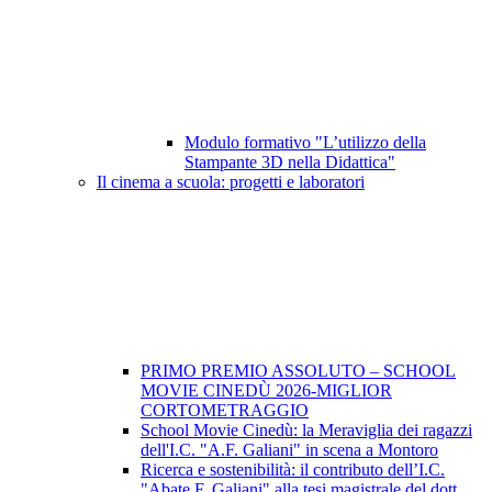
Modulo formativo "L’utilizzo della
Stampante 3D nella Didattica"
Il cinema a scuola: progetti e laboratori
PRIMO PREMIO ASSOLUTO – SCHOOL
MOVIE CINEDÙ 2026-MIGLIOR
CORTOMETRAGGIO
School Movie Cinedù: la Meraviglia dei ragazzi
dell'I.C. "A.F. Galiani" in scena a Montoro
Ricerca e sostenibilità: il contributo dell’I.C.
"Abate F. Galiani" alla tesi magistrale del dott.