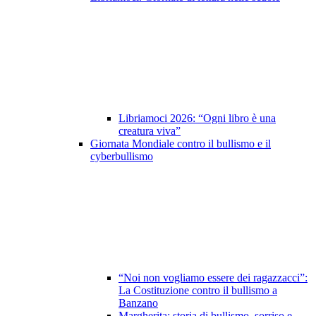
Libriamoci 2026: “Ogni libro è una
creatura viva”
Giornata Mondiale contro il bullismo e il
cyberbullismo
“Noi non vogliamo essere dei ragazzacci”:
La Costituzione contro il bullismo a
Banzano
Margherita: storia di bullismo, sorriso e