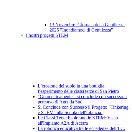
13 Novembre: Giornata della Gentilezza
2025 "Inondiamoci di Gentilezza"
I nostri progetti STEM
L’erosione del suolo in una bottiglia:
l’esperimento delle classi terze di San Pietro
"Geometricamente": si conclude con successo il
percorso di Agenda Sud
Si Conclude con Successo il Progetto "Tinkering
e STEM" alla Scuola dell'Infanzia!
Le Classi Terze Esplorano le STEM: Visita
all'Impianto A2A di Acerra
La robotica educativa tra le eccellenze dell’I.C.