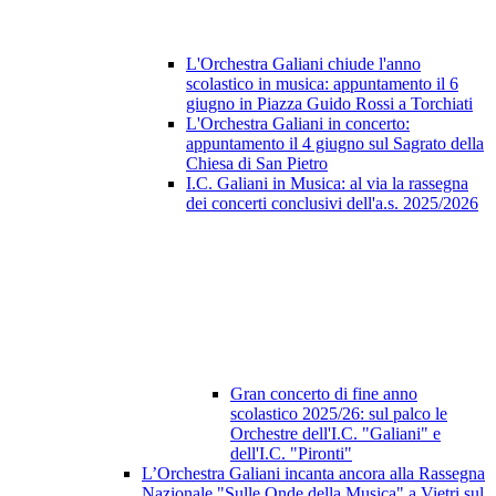
L'Orchestra Galiani chiude l'anno
scolastico in musica: appuntamento il 6
giugno in Piazza Guido Rossi a Torchiati
L'Orchestra Galiani in concerto:
appuntamento il 4 giugno sul Sagrato della
Chiesa di San Pietro
I.C. Galiani in Musica: al via la rassegna
dei concerti conclusivi dell'a.s. 2025/2026
Gran concerto di fine anno
scolastico 2025/26: sul palco le
Orchestre dell'I.C. "Galiani" e
dell'I.C. "Pironti"
L’Orchestra Galiani incanta ancora alla Rassegna
Nazionale "Sulle Onde della Musica" a Vietri sul