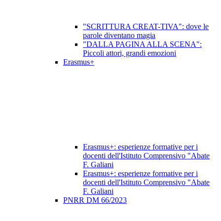
"SCRITTURA CREAT-TIVA": dove le
parole diventano magia
"DALLA PAGINA ALLA SCENA":
Piccoli attori, grandi emozioni
Erasmus+
Erasmus+: esperienze formative per i
docenti dell'Istituto Comprensivo "Abate
F. Galiani
Erasmus+: esperienze formative per i
docenti dell'Istituto Comprensivo "Abate
F. Galiani
PNRR DM 66/2023