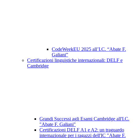
CodeWeekEU 2025 all’I.C. “Abate F.
Galiani”
Certificazioni linguistiche internazionali: DELF e
Cambridge
Grandi Successi agli Esami Cambridge all'I.C.
"Abate F. Galiani"
Certificazioni DELF A1 e A2: un traguardo
internazionale per i ragazzi dell'IC "Abate F.