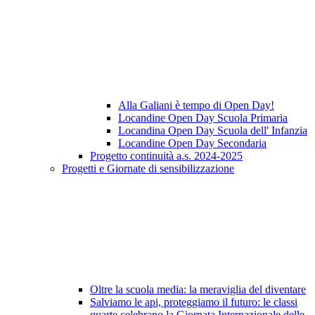
Alla Galiani è tempo di Open Day!
Locandine Open Day Scuola Primaria
Locandina Open Day Scuola dell' Infanzia
Locandine Open Day Secondaria
Progetto continuità a.s. 2024-2025
Progetti e Giornate di sensibilizzazione
Oltre la scuola media: la meraviglia del diventare
Salviamo le api, proteggiamo il futuro: le classi
quarte celebrano la Giornata Internazionale delle