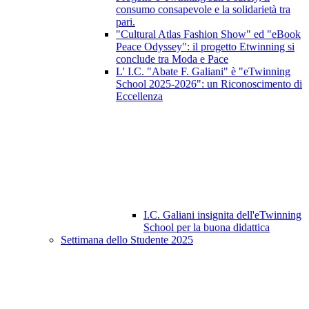
consumo consapevole e la solidarietà tra
pari.
"Cultural Atlas Fashion Show" ed "eBook
Peace Odyssey": il progetto Etwinning si
conclude tra Moda e Pace
L' I.C. "Abate F. Galiani" è "eTwinning
School 2025-2026": un Riconoscimento di
Eccellenza
I.C. Galiani insignita dell'eTwinning
School per la buona didattica
Settimana dello Studente 2025