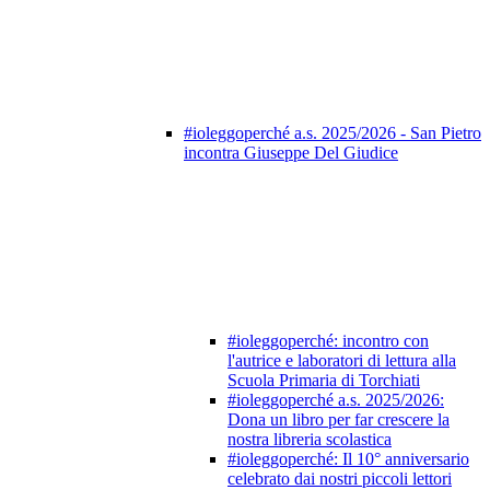
#ioleggoperché a.s. 2025/2026 - San Pietro
incontra Giuseppe Del Giudice
#ioleggoperché: incontro con
l'autrice e laboratori di lettura alla
Scuola Primaria di Torchiati
#ioleggoperché a.s. 2025/2026:
Dona un libro per far crescere la
nostra libreria scolastica
#ioleggoperché: Il 10° anniversario
celebrato dai nostri piccoli lettori