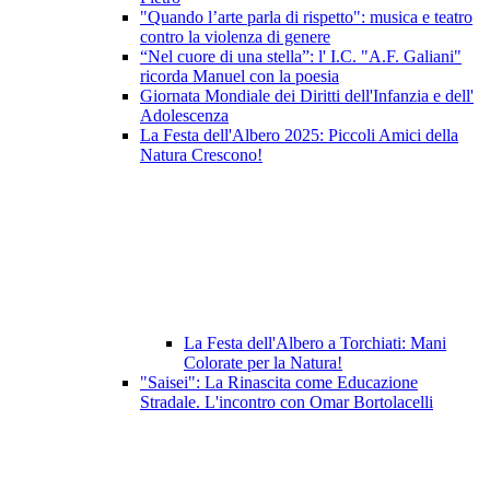
"Quando l’arte parla di rispetto": musica e teatro
contro la violenza di genere
“Nel cuore di una stella”: l' I.C. "A.F. Galiani"
ricorda Manuel con la poesia
Giornata Mondiale dei Diritti dell'Infanzia e dell'
Adolescenza
La Festa dell'Albero 2025: Piccoli Amici della
Natura Crescono!
La Festa dell'Albero a Torchiati: Mani
Colorate per la Natura!
"Saisei": La Rinascita come Educazione
Stradale. L'incontro con Omar Bortolacelli