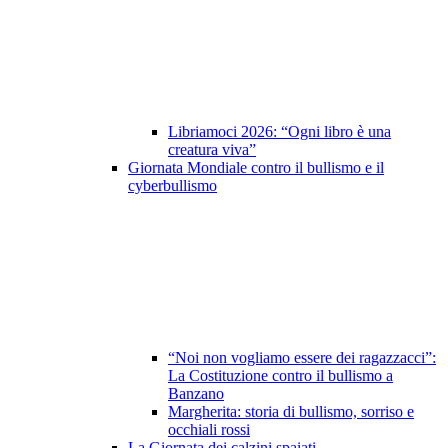
Libriamoci 2026: “Ogni libro è una
creatura viva”
Giornata Mondiale contro il bullismo e il
cyberbullismo
“Noi non vogliamo essere dei ragazzacci”:
La Costituzione contro il bullismo a
Banzano
Margherita: storia di bullismo, sorriso e
occhiali rossi
La Giornata dei calzini spaiati