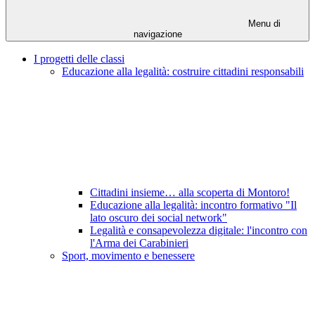
Menu di
navigazione
I progetti delle classi
Educazione alla legalità: costruire cittadini responsabili
Cittadini insieme… alla scoperta di Montoro!
Educazione alla legalità: incontro formativo "Il
lato oscuro dei social network"
Legalità e consapevolezza digitale: l'incontro con
l'Arma dei Carabinieri
Sport, movimento e benessere