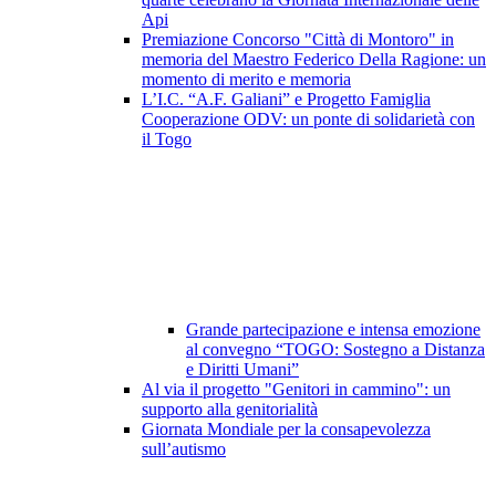
Api
Premiazione Concorso "Città di Montoro" in
memoria del Maestro Federico Della Ragione: un
momento di merito e memoria
L’I.C. “A.F. Galiani” e Progetto Famiglia
Cooperazione ODV: un ponte di solidarietà con
il Togo
Grande partecipazione e intensa emozione
al convegno “TOGO: Sostegno a Distanza
e Diritti Umani”
Al via il progetto "Genitori in cammino": un
supporto alla genitorialità
Giornata Mondiale per la consapevolezza
sull’autismo