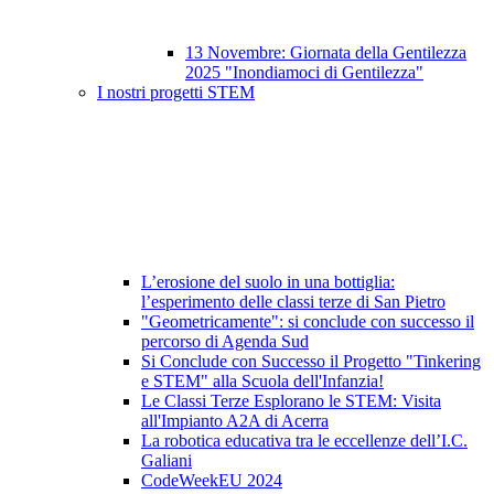
13 Novembre: Giornata della Gentilezza
2025 "Inondiamoci di Gentilezza"
I nostri progetti STEM
L’erosione del suolo in una bottiglia:
l’esperimento delle classi terze di San Pietro
"Geometricamente": si conclude con successo il
percorso di Agenda Sud
Si Conclude con Successo il Progetto "Tinkering
e STEM" alla Scuola dell'Infanzia!
Le Classi Terze Esplorano le STEM: Visita
all'Impianto A2A di Acerra
La robotica educativa tra le eccellenze dell’I.C.
Galiani
CodeWeekEU 2024