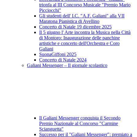
trionfa al III Concorso Musicale "Premio Mario
Picciocchi"
Gli studenti dell' I.C. "A.F. Galiani" alla VII
Maratona Pianistica di Avellino
Concerto di Natale 19 dicembre 2025
Il 5 giugno l' Arte incontra la Musica nella Città
di Montoro: Inaugurazione delle panchine
artistiche e concerto dell'Orchestra e Coro
Galiani
SuonaGiffoni 2025
Concerto di Natale 2024
Galiani Messenger – Il giornale scolastico
Il Galiani Messenger conquista il Secondo
Premio Nazionale al Concorso "Carmine
Scianguetta"
Successo per il "Galiani Messenger": premiato a