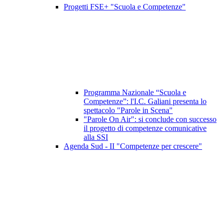
Progetti FSE+ "Scuola e Competenze"
Programma Nazionale “Scuola e
Competenze”: l'I.C. Galiani presenta lo
spettacolo "Parole in Scena"
"Parole On Air": si conclude con successo
il progetto di competenze comunicative
alla SSI
Agenda Sud - II "Competenze per crescere"