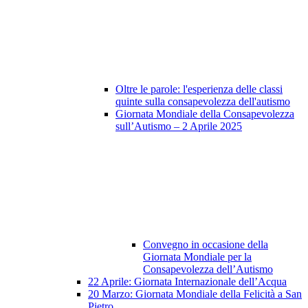
Oltre le parole: l'esperienza delle classi
quinte sulla consapevolezza dell'autismo
Giornata Mondiale della Consapevolezza
sull’Autismo – 2 Aprile 2025
Convegno in occasione della
Giornata Mondiale per la
Consapevolezza dell’Autismo
22 Aprile: Giornata Internazionale dell’Acqua
20 Marzo: Giornata Mondiale della Felicità a San
Pietro