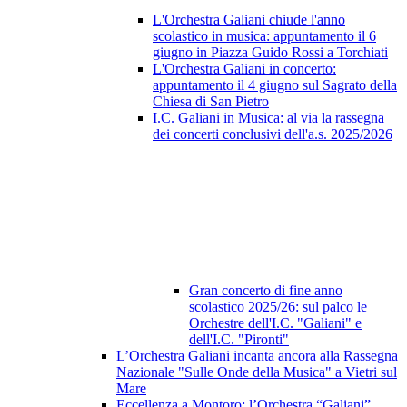
L'Orchestra Galiani chiude l'anno
scolastico in musica: appuntamento il 6
giugno in Piazza Guido Rossi a Torchiati
L'Orchestra Galiani in concerto:
appuntamento il 4 giugno sul Sagrato della
Chiesa di San Pietro
I.C. Galiani in Musica: al via la rassegna
dei concerti conclusivi dell'a.s. 2025/2026
Gran concerto di fine anno
scolastico 2025/26: sul palco le
Orchestre dell'I.C. "Galiani" e
dell'I.C. "Pironti"
L’Orchestra Galiani incanta ancora alla Rassegna
Nazionale "Sulle Onde della Musica" a Vietri sul
Mare
Eccellenza a Montoro: l’Orchestra “Galiani”