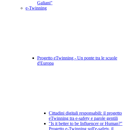
Galiani"
e-Twinning
Progetto eTwinning - Un ponte tra le scuole
d'Europa
Cittadini digitali responsabili: il progetto
eTwinning tra e-safety e parole gentili
"Is it better to be Influencer or Human?"
Progetto e-Twinning sull'e-safety, il