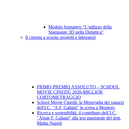
Modulo formativo "L’utilizzo della
Stampante 3D nella Didattica"
Il cinema a scuola: progetti e laboratori
PRIMO PREMIO ASSOLUTO – SCHOOL
MOVIE CINEDÙ 2026-MIGLIOR
CORTOMETRAGGIO
School Movie Cinedù: la Meraviglia dei ragazzi
dell'I.C. "A.F. Galiani" in scena a Montoro
Ricerca e sostenibilità: il contributo dell’I.C.
"Abate F. Galiani" alla tesi magistrale del dott.
Mattia Napoli