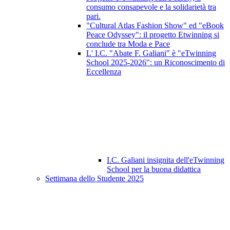
consumo consapevole e la solidarietà tra
pari.
"Cultural Atlas Fashion Show" ed "eBook
Peace Odyssey": il progetto Etwinning si
conclude tra Moda e Pace
L' I.C. "Abate F. Galiani" è "eTwinning
School 2025-2026": un Riconoscimento di
Eccellenza
I.C. Galiani insignita dell'eTwinning
School per la buona didattica
Settimana dello Studente 2025