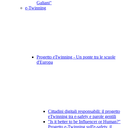
Galiani"
e-Twinning
Progetto eTwinning - Un ponte tra le scuole
d'Europa
Cittadini digitali responsabili: il progetto
eTwinning tra e-safety e parole gentili
"Is it better to be Influencer or Human?"
Progetto e-Twinning sull'e-safety, il