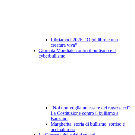
Libriamoci 2026: “Ogni libro è una
creatura viva”
Giornata Mondiale contro il bullismo e il
cyberbullismo
“Noi non vogliamo essere dei ragazzacci”:
La Costituzione contro il bullismo a
Banzano
Margherita: storia di bullismo, sorriso e
occhiali rossi
La Giornata dei calzini spaiati