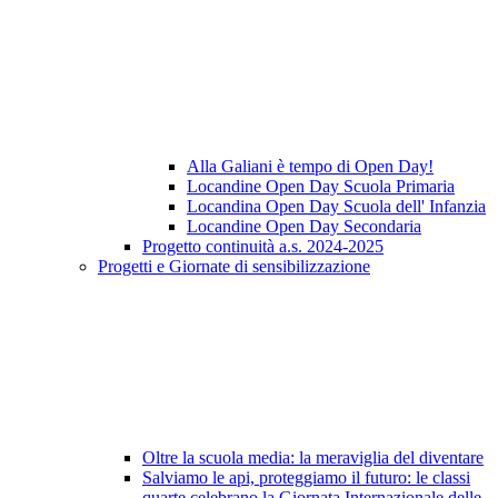
Alla Galiani è tempo di Open Day!
Locandine Open Day Scuola Primaria
Locandina Open Day Scuola dell' Infanzia
Locandine Open Day Secondaria
Progetto continuità a.s. 2024-2025
Progetti e Giornate di sensibilizzazione
Oltre la scuola media: la meraviglia del diventare
Salviamo le api, proteggiamo il futuro: le classi
quarte celebrano la Giornata Internazionale delle