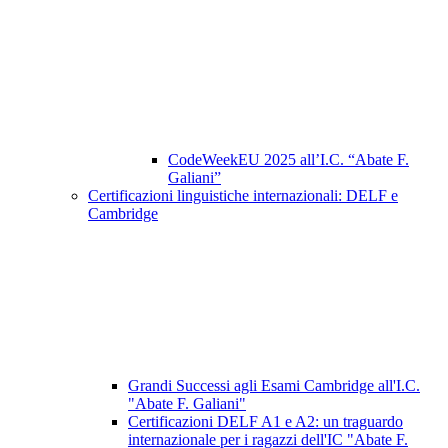
CodeWeekEU 2025 all’I.C. “Abate F.
Galiani”
Certificazioni linguistiche internazionali: DELF e
Cambridge
Grandi Successi agli Esami Cambridge all'I.C.
"Abate F. Galiani"
Certificazioni DELF A1 e A2: un traguardo
internazionale per i ragazzi dell'IC "Abate F.