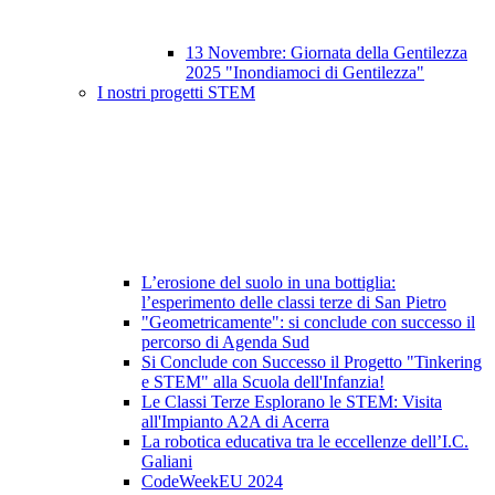
13 Novembre: Giornata della Gentilezza
2025 "Inondiamoci di Gentilezza"
I nostri progetti STEM
L’erosione del suolo in una bottiglia:
l’esperimento delle classi terze di San Pietro
"Geometricamente": si conclude con successo il
percorso di Agenda Sud
Si Conclude con Successo il Progetto "Tinkering
e STEM" alla Scuola dell'Infanzia!
Le Classi Terze Esplorano le STEM: Visita
all'Impianto A2A di Acerra
La robotica educativa tra le eccellenze dell’I.C.
Galiani
CodeWeekEU 2024