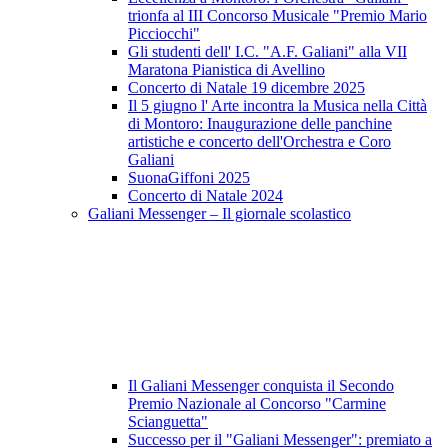
trionfa al III Concorso Musicale "Premio Mario
Picciocchi"
Gli studenti dell' I.C. "A.F. Galiani" alla VII
Maratona Pianistica di Avellino
Concerto di Natale 19 dicembre 2025
Il 5 giugno l' Arte incontra la Musica nella Città
di Montoro: Inaugurazione delle panchine
artistiche e concerto dell'Orchestra e Coro
Galiani
SuonaGiffoni 2025
Concerto di Natale 2024
Galiani Messenger – Il giornale scolastico
Il Galiani Messenger conquista il Secondo
Premio Nazionale al Concorso "Carmine
Scianguetta"
Successo per il "Galiani Messenger": premiato a