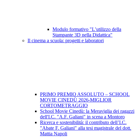
Modulo formativo "L’utilizzo della
Stampante 3D nella Didattica"
Il cinema a scuola: progetti e laboratori
PRIMO PREMIO ASSOLUTO – SCHOOL
MOVIE CINEDÙ 2026-MIGLIOR
CORTOMETRAGGIO
School Movie Cinedù: la Meraviglia dei ragazzi
dell'I.C. "A.F. Galiani" in scena a Montoro
Ricerca e sostenibilità: il contributo dell’I.C.
"Abate F. Galiani" alla tesi magistrale del dott.
Mattia Napoli