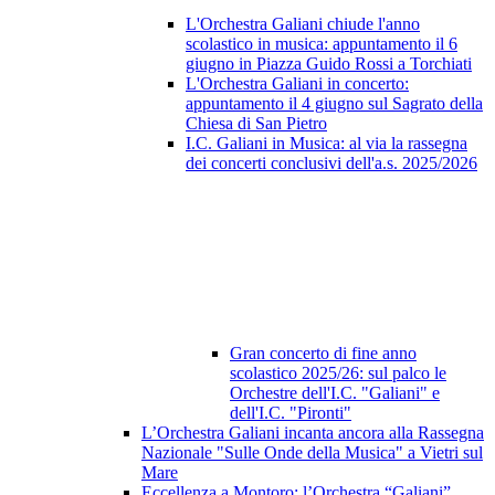
L'Orchestra Galiani chiude l'anno
scolastico in musica: appuntamento il 6
giugno in Piazza Guido Rossi a Torchiati
L'Orchestra Galiani in concerto:
appuntamento il 4 giugno sul Sagrato della
Chiesa di San Pietro
I.C. Galiani in Musica: al via la rassegna
dei concerti conclusivi dell'a.s. 2025/2026
Gran concerto di fine anno
scolastico 2025/26: sul palco le
Orchestre dell'I.C. "Galiani" e
dell'I.C. "Pironti"
L’Orchestra Galiani incanta ancora alla Rassegna
Nazionale "Sulle Onde della Musica" a Vietri sul
Mare
Eccellenza a Montoro: l’Orchestra “Galiani”