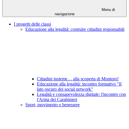
Menu di
navigazione
I progetti delle classi
Educazione alla legalità: costruire cittadini responsabili
Cittadini insieme… alla scoperta di Montoro!
Educazione alla legalità: incontro formativo "Il
lato oscuro dei social network"
Legalità e consapevolezza digitale: l'incontro con
l'Arma dei Carabinieri
Sport, movimento e benessere