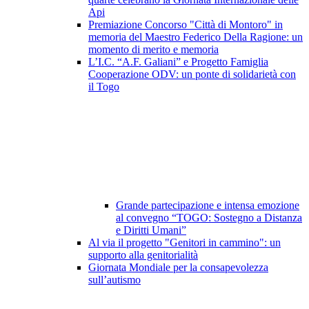
Api
Premiazione Concorso "Città di Montoro" in
memoria del Maestro Federico Della Ragione: un
momento di merito e memoria
L’I.C. “A.F. Galiani” e Progetto Famiglia
Cooperazione ODV: un ponte di solidarietà con
il Togo
Grande partecipazione e intensa emozione
al convegno “TOGO: Sostegno a Distanza
e Diritti Umani”
Al via il progetto "Genitori in cammino": un
supporto alla genitorialità
Giornata Mondiale per la consapevolezza
sull’autismo