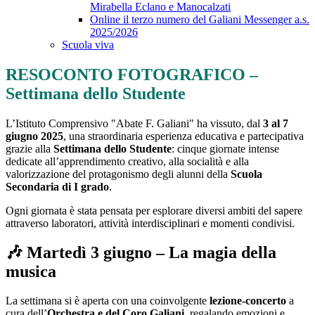
Mirabella Eclano e Manocalzati
Online il terzo numero del Galiani Messenger a.s.
2025/2026
Scuola viva
RESOCONTO FOTOGRAFICO –
Settimana dello Studente
L’Istituto Comprensivo "Abate F. Galiani" ha vissuto, dal
3 al 7
giugno 2025
, una straordinaria esperienza educativa e partecipativa
grazie alla
Settimana dello Studente
: cinque giornate intense
dedicate all’apprendimento creativo, alla socialità e alla
valorizzazione del protagonismo degli alunni della
Scuola
Secondaria di I grado
.
Ogni giornata è stata pensata per esplorare diversi ambiti del sapere
attraverso laboratori, attività interdisciplinari e momenti condivisi.
🎶
Martedì 3 giugno – La magia della
musica
La settimana si è aperta con una coinvolgente
lezione-concerto
a
cura dell’
Orchestra e del Coro Galiani
, regalando emozioni e