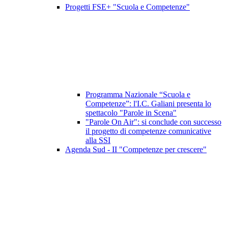
Progetti FSE+ "Scuola e Competenze"
Programma Nazionale “Scuola e
Competenze”: l'I.C. Galiani presenta lo
spettacolo "Parole in Scena"
"Parole On Air": si conclude con successo
il progetto di competenze comunicative
alla SSI
Agenda Sud - II "Competenze per crescere"