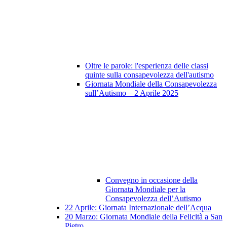
Oltre le parole: l'esperienza delle classi
quinte sulla consapevolezza dell'autismo
Giornata Mondiale della Consapevolezza
sull’Autismo – 2 Aprile 2025
Convegno in occasione della
Giornata Mondiale per la
Consapevolezza dell’Autismo
22 Aprile: Giornata Internazionale dell’Acqua
20 Marzo: Giornata Mondiale della Felicità a San
Pietro