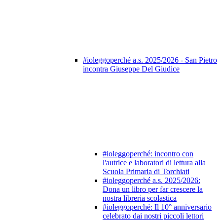
#ioleggoperché a.s. 2025/2026 - San Pietro
incontra Giuseppe Del Giudice
#ioleggoperché: incontro con
l'autrice e laboratori di lettura alla
Scuola Primaria di Torchiati
#ioleggoperché a.s. 2025/2026:
Dona un libro per far crescere la
nostra libreria scolastica
#ioleggoperché: Il 10° anniversario
celebrato dai nostri piccoli lettori