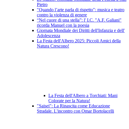
Pietro
"Quando l’arte parla di rispetto": musica e teatro
contro la violenza di genere
“Nel cuore di una stella”: l' I.C. "A.F. Galiani"
ricorda Manuel con la poesia
Giornata Mondiale dei Diritti dell'Infanzia e dell'
Adolescenza
La Festa dell'Albero 2025: Piccoli Amici della
Natura Crescono!
La Festa dell'Albero a Torchiati: Mani
Colorate per la Natura!
"Saisei": La Rinascita come Educazione
Stradale. L'incontro con Omar Bortolacelli