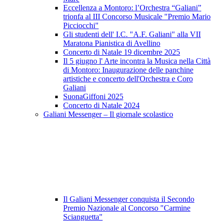
Eccellenza a Montoro: l’Orchestra “Galiani”
trionfa al III Concorso Musicale "Premio Mario
Picciocchi"
Gli studenti dell' I.C. "A.F. Galiani" alla VII
Maratona Pianistica di Avellino
Concerto di Natale 19 dicembre 2025
Il 5 giugno l' Arte incontra la Musica nella Città
di Montoro: Inaugurazione delle panchine
artistiche e concerto dell'Orchestra e Coro
Galiani
SuonaGiffoni 2025
Concerto di Natale 2024
Galiani Messenger – Il giornale scolastico
Il Galiani Messenger conquista il Secondo
Premio Nazionale al Concorso "Carmine
Scianguetta"