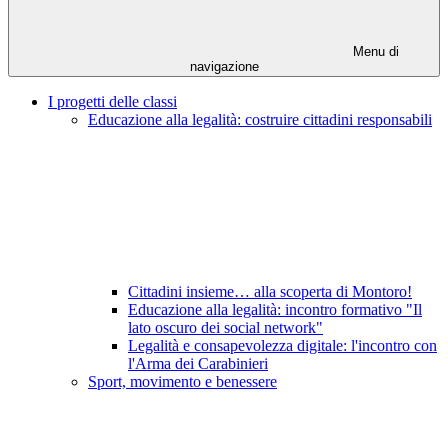
Menu di
navigazione
I progetti delle classi
Educazione alla legalità: costruire cittadini responsabili
Cittadini insieme… alla scoperta di Montoro!
Educazione alla legalità: incontro formativo "Il
lato oscuro dei social network"
Legalità e consapevolezza digitale: l'incontro con
l'Arma dei Carabinieri
Sport, movimento e benessere