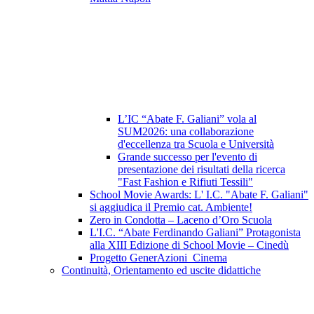
L’IC “Abate F. Galiani” vola al
SUM2026: una collaborazione
d'eccellenza tra Scuola e Università
Grande successo per l'evento di
presentazione dei risultati della ricerca
"Fast Fashion e Rifiuti Tessili"
School Movie Awards: L' I.C. "Abate F. Galiani"
si aggiudica il Premio cat. Ambiente!
Zero in Condotta – Laceno d’Oro Scuola
L'I.C. “Abate Ferdinando Galiani” Protagonista
alla XIII Edizione di School Movie – Cinedù
Progetto GenerAzioni_Cinema
Continuità, Orientamento ed uscite didattiche