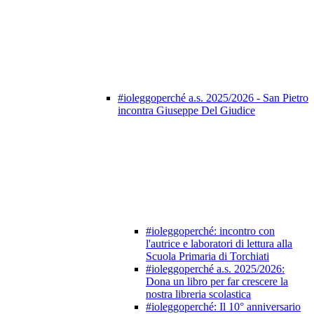
#ioleggoperché a.s. 2025/2026 - San Pietro
incontra Giuseppe Del Giudice
#ioleggoperché: incontro con
l'autrice e laboratori di lettura alla
Scuola Primaria di Torchiati
#ioleggoperché a.s. 2025/2026:
Dona un libro per far crescere la
nostra libreria scolastica
#ioleggoperché: Il 10° anniversario