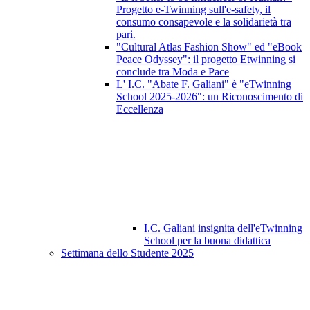
Progetto e-Twinning sull'e-safety, il
consumo consapevole e la solidarietà tra
pari.
"Cultural Atlas Fashion Show" ed "eBook
Peace Odyssey": il progetto Etwinning si
conclude tra Moda e Pace
L' I.C. "Abate F. Galiani" è "eTwinning
School 2025-2026": un Riconoscimento di
Eccellenza
I.C. Galiani insignita dell'eTwinning
School per la buona didattica
Settimana dello Studente 2025