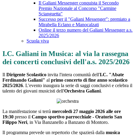
Il Galiani Messenger conquista il Secondo
Premio Nazionale al Concorso "Carmine
Scianguetta"
Successo per il "Galiani Messenger": premiato a
Mirabella Eclano e Manocalzati
Online il terzo numero del Galiani Messenger a.s.
2025/2026
Scuola viva
I.C. Galiani in Musica: al via la rassegna
dei concerti conclusivi dell'a.s. 2025/2026
Il
Dirigente Scolastico
invita l'intera comunità dell'
I.C. "Abate
Ferdinando Galiani"
al
primo concerto di fine anno scolastico
2025/2026
. L'evento inaugura la serie di saggi conclusivi e celebra il
talento dei giovani musicisti dell'
Orchestra Galiani
.
La manifestazione si terrà
mercoledì 27 maggio 2026 alle ore
19:30
presso il
Campo sportivo parrocchiale - Oratorio San
Filippo Neri
, in Via Banzanello a Banzano di Montoro.
Il programma prevede un repertorio che spazierà dalla
musica