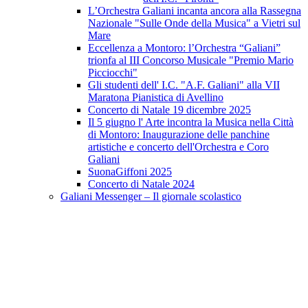
L’Orchestra Galiani incanta ancora alla Rassegna
Nazionale "Sulle Onde della Musica" a Vietri sul
Mare
Eccellenza a Montoro: l’Orchestra “Galiani”
trionfa al III Concorso Musicale "Premio Mario
Picciocchi"
Gli studenti dell' I.C. "A.F. Galiani" alla VII
Maratona Pianistica di Avellino
Concerto di Natale 19 dicembre 2025
Il 5 giugno l' Arte incontra la Musica nella Città
di Montoro: Inaugurazione delle panchine
artistiche e concerto dell'Orchestra e Coro
Galiani
SuonaGiffoni 2025
Concerto di Natale 2024
Galiani Messenger – Il giornale scolastico