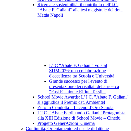
Ricerca e sostenibilità: il contributo dell’I.C.
"Abate F. Galiani" alla tesi magistrale del dott.
Mattia Napoli
L’IC “Abate F. Galiani” vola al
SUM2026: una collaborazione
d'eccellenza tra Scuola e Università
Grande successo per l'evento di
presentazione dei risultati della ricerca
"Fast Fashion e Rifiuti Tessili"
School Movie Awards: L' I.C. "Abate F. Galiani"
si aggiudica il Premio cat. Ambiente!
Zero in Condotta – Laceno d’Oro Scuola
L'I.C. “Abate Ferdinando Galiani” Protagonista
alla XIII Edizione di School Movie – Cinedù
Progetto GenerAzioni_Cinema
Continuità, Orientamento ed uscite didattiche