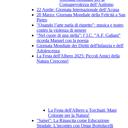
Consapevolezza dell’Autismo
22 Aprile: Giornata Internazionale dell’Acqua
20 Marzo: Giornata Mondiale della Felicità a San
Pietro
"Quando l’arte parla di rispetto": musica e teatro
contro la violenza di genere
“Nel cuore di una stella”: l' I.C. "A.F. Galiani"
ricorda Manuel con la poesia
Giornata Mondiale dei Diritti dell'Infanzia e dell'
Adolescenza
La Festa dell'Albero 2025: Piccoli Amici della
Natura Crescono!
La Festa dell'Albero a Torchiati: Mani
Colorate per la Natura!
"Saisei": La Rinascita come Educazione
Stradale. L'incontro con Omar Bortolacelli