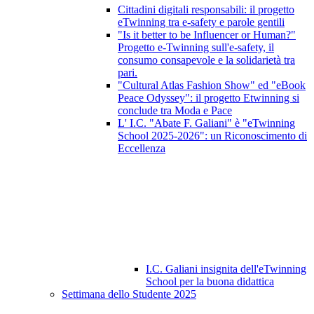
Cittadini digitali responsabili: il progetto
eTwinning tra e-safety e parole gentili
"Is it better to be Influencer or Human?"
Progetto e-Twinning sull'e-safety, il
consumo consapevole e la solidarietà tra
pari.
"Cultural Atlas Fashion Show" ed "eBook
Peace Odyssey": il progetto Etwinning si
conclude tra Moda e Pace
L' I.C. "Abate F. Galiani" è "eTwinning
School 2025-2026": un Riconoscimento di
Eccellenza
I.C. Galiani insignita dell'eTwinning
School per la buona didattica
Settimana dello Studente 2025