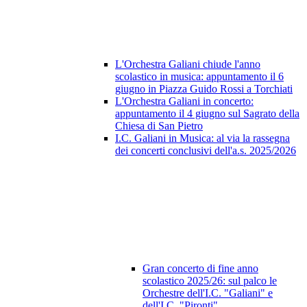
L'Orchestra Galiani chiude l'anno
scolastico in musica: appuntamento il 6
giugno in Piazza Guido Rossi a Torchiati
L'Orchestra Galiani in concerto:
appuntamento il 4 giugno sul Sagrato della
Chiesa di San Pietro
I.C. Galiani in Musica: al via la rassegna
dei concerti conclusivi dell'a.s. 2025/2026
Gran concerto di fine anno
scolastico 2025/26: sul palco le
Orchestre dell'I.C. "Galiani" e
dell'I.C. "Pironti"