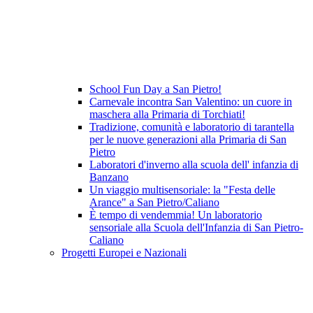
School Fun Day a San Pietro!
Carnevale incontra San Valentino: un cuore in
maschera alla Primaria di Torchiati!
Tradizione, comunità e laboratorio di tarantella
per le nuove generazioni alla Primaria di San
Pietro
Laboratori d'inverno alla scuola dell' infanzia di
Banzano
Un viaggio multisensoriale: la "Festa delle
Arance" a San Pietro/Caliano
È tempo di vendemmia! Un laboratorio
sensoriale alla Scuola dell'Infanzia di San Pietro-
Caliano
Progetti Europei e Nazionali