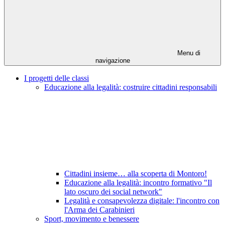
Menu di
navigazione
I progetti delle classi
Educazione alla legalità: costruire cittadini responsabili
Cittadini insieme… alla scoperta di Montoro!
Educazione alla legalità: incontro formativo "Il
lato oscuro dei social network"
Legalità e consapevolezza digitale: l'incontro con
l'Arma dei Carabinieri
Sport, movimento e benessere