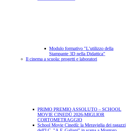
Modulo formativo "L’utilizzo della
Stampante 3D nella Didattica"
Il cinema a scuola: progetti e laboratori
PRIMO PREMIO ASSOLUTO – SCHOOL
MOVIE CINEDÙ 2026-MIGLIOR
CORTOMETRAGGIO
School Movie Cinedù: la Meraviglia dei ragazzi
dell'I.C. "A.F. Galiani" in scena a Montoro