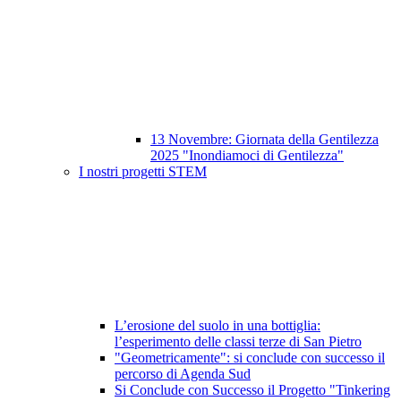
13 Novembre: Giornata della Gentilezza
2025 "Inondiamoci di Gentilezza"
I nostri progetti STEM
L’erosione del suolo in una bottiglia:
l’esperimento delle classi terze di San Pietro
"Geometricamente": si conclude con successo il
percorso di Agenda Sud
Si Conclude con Successo il Progetto "Tinkering