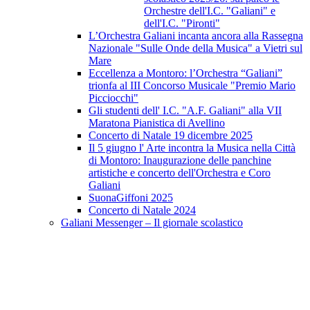
Orchestre dell'I.C. "Galiani" e
dell'I.C. "Pironti"
L’Orchestra Galiani incanta ancora alla Rassegna
Nazionale "Sulle Onde della Musica" a Vietri sul
Mare
Eccellenza a Montoro: l’Orchestra “Galiani”
trionfa al III Concorso Musicale "Premio Mario
Picciocchi"
Gli studenti dell' I.C. "A.F. Galiani" alla VII
Maratona Pianistica di Avellino
Concerto di Natale 19 dicembre 2025
Il 5 giugno l' Arte incontra la Musica nella Città
di Montoro: Inaugurazione delle panchine
artistiche e concerto dell'Orchestra e Coro
Galiani
SuonaGiffoni 2025
Concerto di Natale 2024
Galiani Messenger – Il giornale scolastico