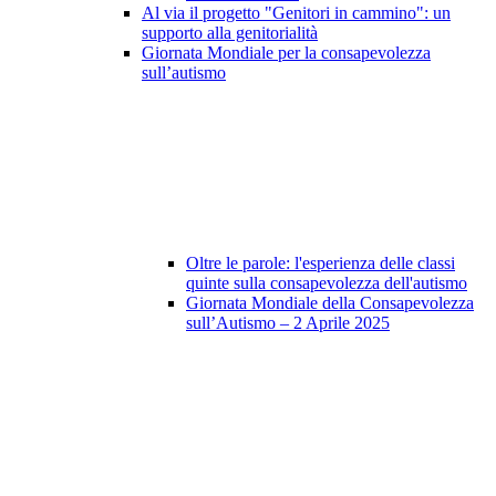
Al via il progetto "Genitori in cammino": un
supporto alla genitorialità
Giornata Mondiale per la consapevolezza
sull’autismo
Oltre le parole: l'esperienza delle classi
quinte sulla consapevolezza dell'autismo
Giornata Mondiale della Consapevolezza
sull’Autismo – 2 Aprile 2025