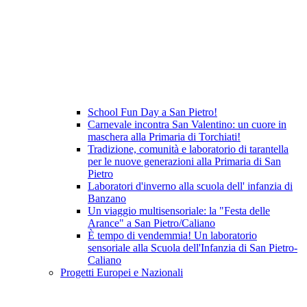
School Fun Day a San Pietro!
Carnevale incontra San Valentino: un cuore in
maschera alla Primaria di Torchiati!
Tradizione, comunità e laboratorio di tarantella
per le nuove generazioni alla Primaria di San
Pietro
Laboratori d'inverno alla scuola dell' infanzia di
Banzano
Un viaggio multisensoriale: la "Festa delle
Arance" a San Pietro/Caliano
È tempo di vendemmia! Un laboratorio
sensoriale alla Scuola dell'Infanzia di San Pietro-
Caliano
Progetti Europei e Nazionali