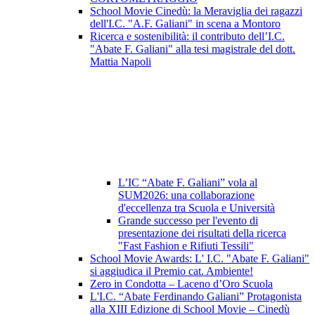
School Movie Cinedù: la Meraviglia dei ragazzi
dell'I.C. "A.F. Galiani" in scena a Montoro
Ricerca e sostenibilità: il contributo dell’I.C.
"Abate F. Galiani" alla tesi magistrale del dott.
Mattia Napoli
L’IC “Abate F. Galiani” vola al
SUM2026: una collaborazione
d'eccellenza tra Scuola e Università
Grande successo per l'evento di
presentazione dei risultati della ricerca
"Fast Fashion e Rifiuti Tessili"
School Movie Awards: L' I.C. "Abate F. Galiani"
si aggiudica il Premio cat. Ambiente!
Zero in Condotta – Laceno d’Oro Scuola
L'I.C. “Abate Ferdinando Galiani” Protagonista
alla XIII Edizione di School Movie – Cinedù