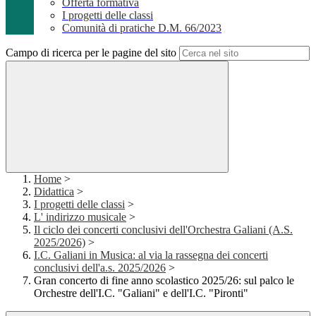
Offerta formativa
I progetti delle classi
Comunità di pratiche D.M. 66/2023
Campo di ricerca per le pagine del sito
Home
>
Didattica
>
I progetti delle classi
>
L' indirizzo musicale
>
Il ciclo dei concerti conclusivi dell'Orchestra Galiani (A.S.
2025/2026)
>
I.C. Galiani in Musica: al via la rassegna dei concerti
conclusivi dell'a.s. 2025/2026
>
Gran concerto di fine anno scolastico 2025/26: sul palco le
Orchestre dell'I.C. "Galiani" e dell'I.C. "Pironti"