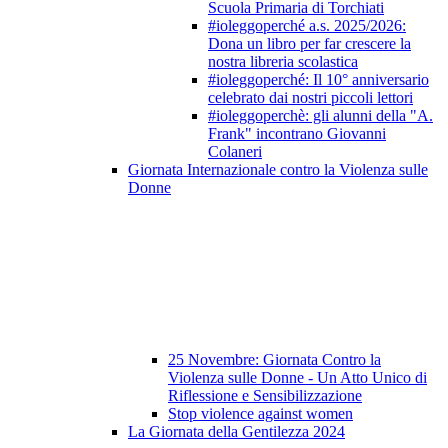
Scuola Primaria di Torchiati
#ioleggoperché a.s. 2025/2026:
Dona un libro per far crescere la
nostra libreria scolastica
#ioleggoperché: Il 10° anniversario
celebrato dai nostri piccoli lettori
#ioleggoperchè: gli alunni della "A.
Frank" incontrano Giovanni
Colaneri
Giornata Internazionale contro la Violenza sulle
Donne
25 Novembre: Giornata Contro la
Violenza sulle Donne - Un Atto Unico di
Riflessione e Sensibilizzazione
Stop violence against women
La Giornata della Gentilezza 2024