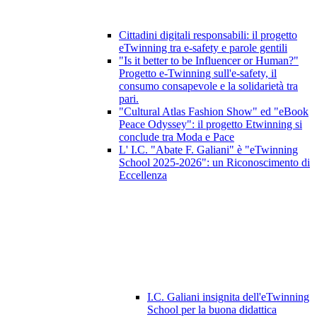
Cittadini digitali responsabili: il progetto
eTwinning tra e-safety e parole gentili
"Is it better to be Influencer or Human?"
Progetto e-Twinning sull'e-safety, il
consumo consapevole e la solidarietà tra
pari.
"Cultural Atlas Fashion Show" ed "eBook
Peace Odyssey": il progetto Etwinning si
conclude tra Moda e Pace
L' I.C. "Abate F. Galiani" è "eTwinning
School 2025-2026": un Riconoscimento di
Eccellenza
I.C. Galiani insignita dell'eTwinning
School per la buona didattica