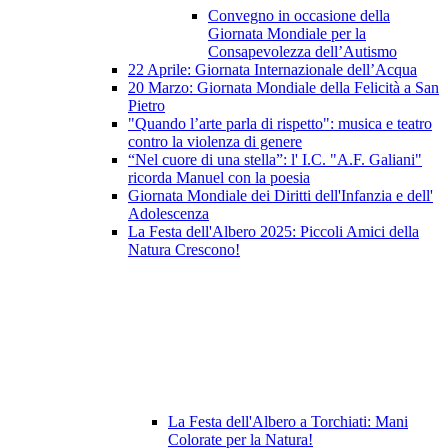
Convegno in occasione della
Giornata Mondiale per la
Consapevolezza dell’Autismo
22 Aprile: Giornata Internazionale dell’Acqua
20 Marzo: Giornata Mondiale della Felicità a San
Pietro
"Quando l’arte parla di rispetto": musica e teatro
contro la violenza di genere
“Nel cuore di una stella”: l' I.C. "A.F. Galiani"
ricorda Manuel con la poesia
Giornata Mondiale dei Diritti dell'Infanzia e dell'
Adolescenza
La Festa dell'Albero 2025: Piccoli Amici della
Natura Crescono!
La Festa dell'Albero a Torchiati: Mani
Colorate per la Natura!