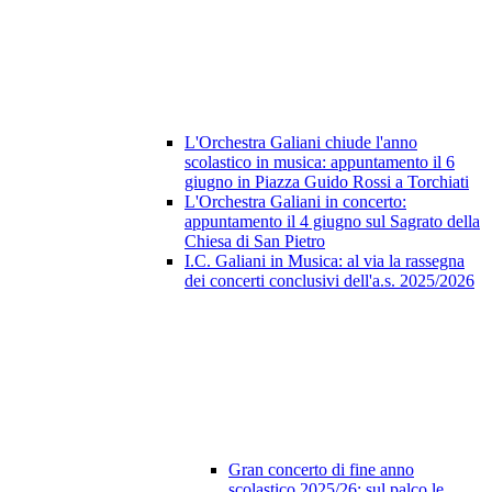
L'Orchestra Galiani chiude l'anno
scolastico in musica: appuntamento il 6
giugno in Piazza Guido Rossi a Torchiati
L'Orchestra Galiani in concerto:
appuntamento il 4 giugno sul Sagrato della
Chiesa di San Pietro
I.C. Galiani in Musica: al via la rassegna
dei concerti conclusivi dell'a.s. 2025/2026
Gran concerto di fine anno
scolastico 2025/26: sul palco le