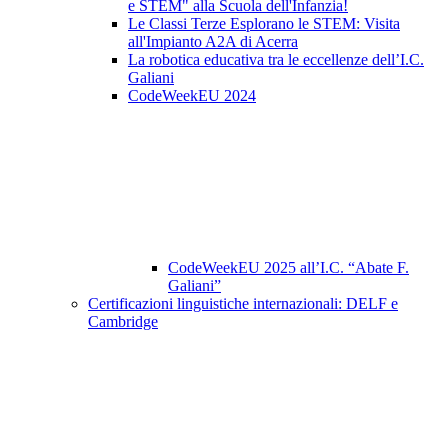
e STEM" alla Scuola dell'Infanzia!
Le Classi Terze Esplorano le STEM: Visita
all'Impianto A2A di Acerra
La robotica educativa tra le eccellenze dell’I.C.
Galiani
CodeWeekEU 2024
CodeWeekEU 2025 all’I.C. “Abate F.
Galiani”
Certificazioni linguistiche internazionali: DELF e
Cambridge