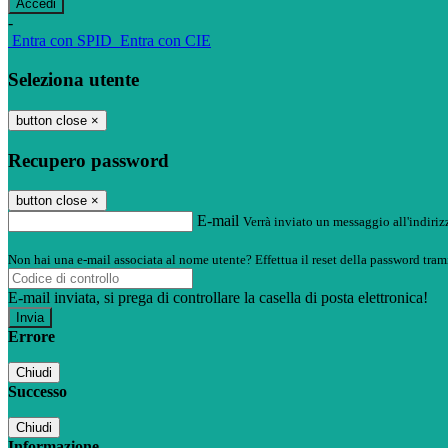
-
Entra con SPID
Entra con CIE
Seleziona utente
button close
×
Recupero password
button close
×
E-mail
Verrà inviato un messaggio all'indirizz
Non hai una e-mail associata al nome utente? Effettua il reset della password tram
E-mail inviata, si prega di controllare la casella di posta elettronica!
Errore
Chiudi
Successo
Chiudi
Informazione