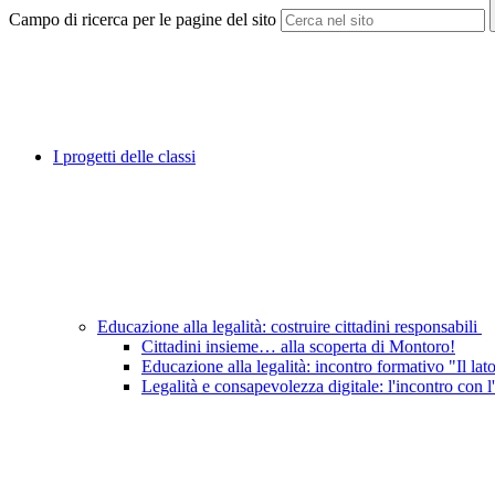
Campo di ricerca per le pagine del sito
I progetti delle classi
Educazione alla legalità: costruire cittadini responsabili
Cittadini insieme… alla scoperta di Montoro!
Educazione alla legalità: incontro formativo "Il la
Legalità e consapevolezza digitale: l'incontro con 