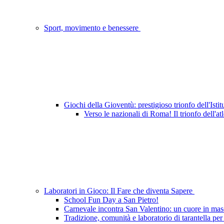
Sport, movimento e benessere
Giochi della Gioventù: prestigioso trionfo dell'Istit
Verso le nazionali di Roma! Il trionfo dell'a
Laboratori in Gioco: Il Fare che diventa Sapere
School Fun Day a San Pietro!
Carnevale incontra San Valentino: un cuore in masc
Tradizione, comunità e laboratorio di tarantella per